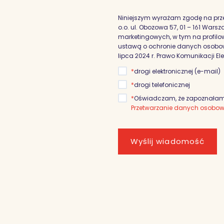
Niniejszym wyrażam zgodę na prz
o.o. ul. Obozowa 57, 01 – 161 War
marketingowych, w tym na profilowa
ustawą o ochronie danych osobowyc
lipca 2024 r. Prawo Komunikacji El
*
drogi elektronicznej (e-mail)
*
drogi telefonicznej
*
Oświadczam, że zapoznałam/
Przetwarzanie danych osobo
Wyślij wiadomość