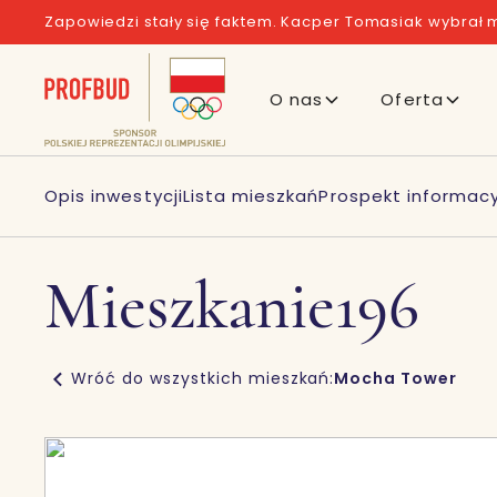
Zapowiedzi stały się faktem. Kacper Tomasiak wybrał m
O nas
Oferta
Opis inwestycji
Lista mieszkań
Prospekt informacy
Mieszkanie
196
Wróć do wszystkich mieszkań:
Mocha Tower