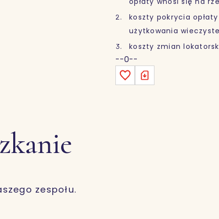
opłaty wnosi się na r
koszty pokrycia opłaty
użytkowania wieczyste
koszty zmian lokatorsk
--0--
szkanie
aszego zespołu.