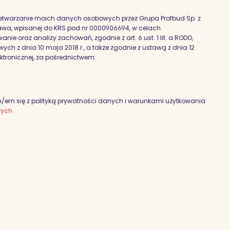
etwarzanie moich danych osobowych przez Grupa Profbud Sp. z
szawa, wpisanej do KRS pod nr 0000906694, w celach
nie oraz analizy zachowań, zgodnie z art. 6 ust. 1 lit. a RODO,
h z dnia 10 maja 2018 r., a także zgodnie z ustawą z dnia 12
ektronicznej, za pośrednictwem:
em się z polityką prywatności danych i warunkami użytkowania
wych