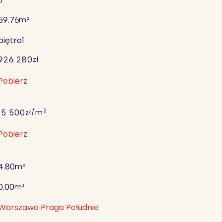
59.76
m²
piętro
1
926 280
zł
Pobierz
2
15 500
zł/m
Pobierz
4.80
m²
0.00
m²
Warszawa Praga Południe