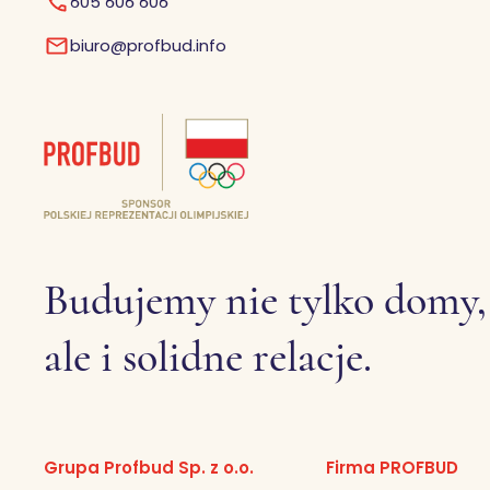
605 606 606
biuro@profbud.info
Budujemy nie tylko domy,
ale i solidne relacje.
Grupa Profbud Sp. z o.o.
Firma PROFBUD