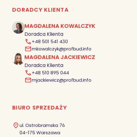
DORADCY KLIENTA
MAGDALENA KOWALCZYK
MK
Doradca Klienta
+48 501 541 430
mkowalczyk@profbud.info
MAGDALENA JACKIEWICZ
MJ
Doradca Klienta
+48 510 895 044
mjackiewicz@profbud.info
BIURO SPRZEDAŻY
ul. Ostrobramska 76
04-175 Warszawa