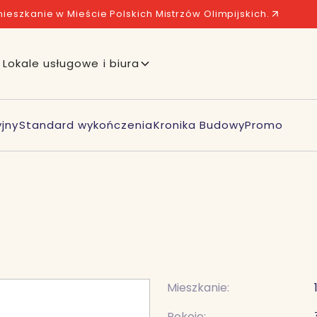
ieszkanie w Mieście Polskich Mistrzów Olimpijskich.
Lokale usługowe i biura
jny
Standard wykończenia
Kronika Budowy
Promo
Mieszkanie:
Pokoje: