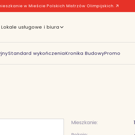
ieszkanie w Mieście Polskich Mistrzów Olimpijskich.
Lokale usługowe i biura
jny
Standard wykończenia
Kronika Budowy
Promo
Mieszkanie:
Pokoje: