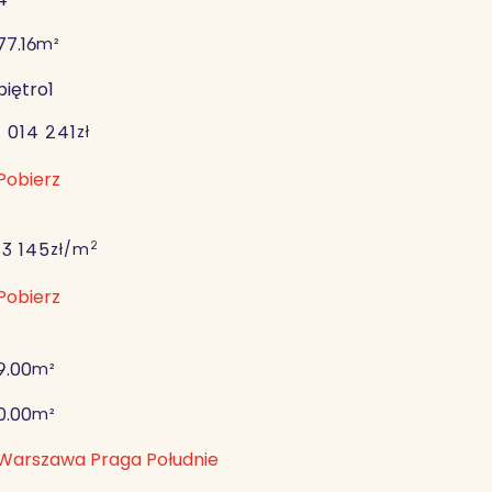
77.16
m²
piętro
1
1 014 241
zł
Pobierz
2
13 145
zł/m
Pobierz
9.00
m²
0.00
m²
Warszawa Praga Południe