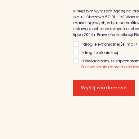
Niniejszym wyrażam zgodę na prz
o.o. ul. Obozowa 57, 01 – 161 War
marketingowych, w tym na profilowa
ustawą o ochronie danych osobowyc
lipca 2024 r. Prawo Komunikacji El
*
drogi elektronicznej (e-mail)
*
drogi telefonicznej
*
Oświadczam, że zapoznałam/
Przetwarzanie danych osobo
Wyślij wiadomość