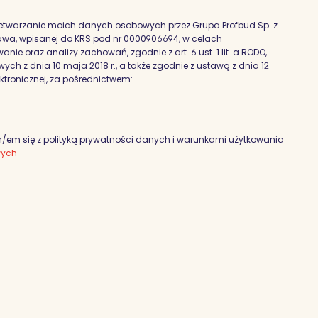
etwarzanie moich danych osobowych przez Grupa Profbud Sp. z
szawa, wpisanej do KRS pod nr 0000906694, w celach
nie oraz analizy zachowań, zgodnie z art. 6 ust. 1 lit. a RODO,
h z dnia 10 maja 2018 r., a także zgodnie z ustawą z dnia 12
ektronicznej, za pośrednictwem:
em się z polityką prywatności danych i warunkami użytkowania
wych