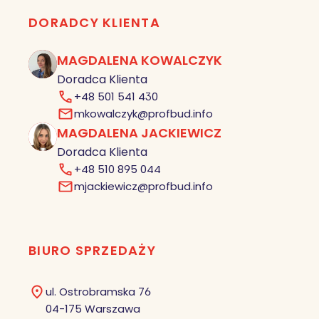
DORADCY KLIENTA
MAGDALENA KOWALCZYK
MK
Doradca Klienta
+48 501 541 430
mkowalczyk@profbud.info
MAGDALENA JACKIEWICZ
MJ
Doradca Klienta
+48 510 895 044
mjackiewicz@profbud.info
BIURO SPRZEDAŻY
ul. Ostrobramska 76
04-175 Warszawa