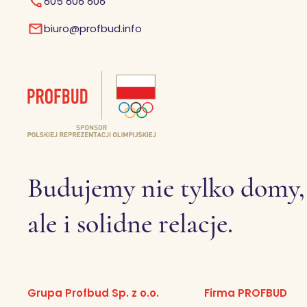
605 606 606
biuro@profbud.info
Budujemy nie tylko domy,
ale i solidne relacje.
Grupa Profbud Sp. z o.o.
Firma PROFBUD