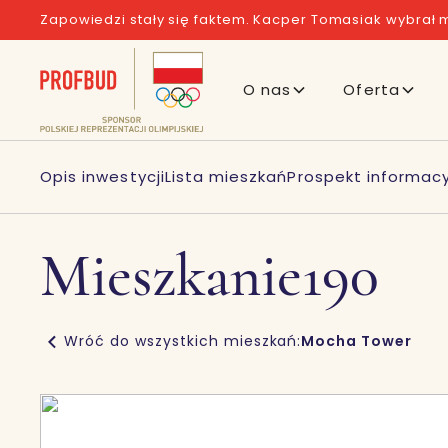
Zapowiedzi stały się faktem. Kacper Tomasiak wybrał m
O nas
Oferta
Opis inwestycji
Lista mieszkań
Prospekt informacy
Mieszkanie
190
Wróć do wszystkich mieszkań:
Mocha Tower