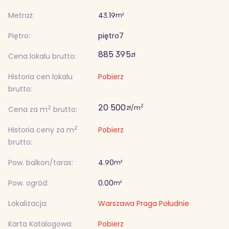
Metraż:
43.19
m²
Piętro:
piętro
7
885 395
zł
Cena lokalu brutto:
Historia cen lokalu
Pobierz
brutto:
20 500
2
zł/m
2
Cena za m
brutto:
2
Historia ceny za m
Pobierz
brutto:
Pow. balkon/taras:
4.90
m²
Pow. ogród:
0.00
m²
Lokalizacja:
Warszawa Praga Południe
Karta Katalogowa:
Pobierz