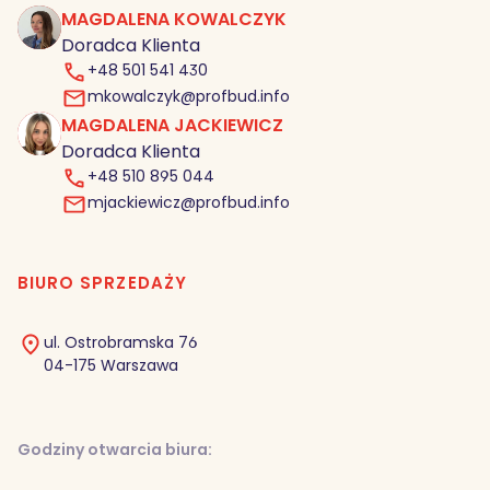
MAGDALENA KOWALCZYK
MK
Doradca Klienta
+48 501 541 430
mkowalczyk@profbud.info
MAGDALENA JACKIEWICZ
MJ
Doradca Klienta
+48 510 895 044
mjackiewicz@profbud.info
BIURO SPRZEDAŻY
ul. Ostrobramska 76
04-175 Warszawa
Godziny otwarcia biura: