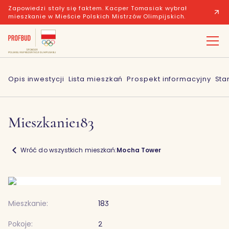
Zapowiedzi stały się faktem. Kacper Tomasiak wybrał
mieszkanie w Mieście Polskich Mistrzów Olimpijskich.
Opis inwestycji
Lista mieszkań
Prospekt informacyjny
Sta
Mieszkanie
183
Wróć do wszystkich mieszkań:
Mocha Tower
Mieszkanie:
183
Pokoje:
2