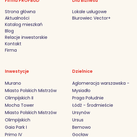
Firma PROFBUD
Dla Biznesu
Strona główna
Lokale usługowe
Aktualności
Biurowiec Vector+
Katalog mieszkań
Blog
Relacje inwestorskie
Kontakt
Firma
Inwestycje
Dzielnice
Murano
Aglomeracja warszawska -
Miasto Polskich Mistrzów
Mysiadło
Olimpijskich II
Praga Południe
Mocha Tower
Łódź - Środmieście
Miasto Polskich Mistrzów
Ursynów
Olimpijskich
Ursus
Gaia Park I
Bemowo
Primo IV
Gocław