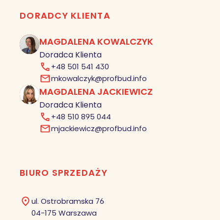
DORADCY KLIENTA
MAGDALENA KOWALCZYK
MK
Doradca Klienta
+48 501 541 430
mkowalczyk@profbud.info
MAGDALENA JACKIEWICZ
MJ
Doradca Klienta
+48 510 895 044
mjackiewicz@profbud.info
BIURO SPRZEDAŻY
ul. Ostrobramska 76
04-175 Warszawa