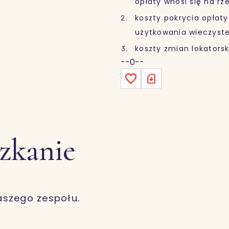
opłaty wnosi się na r
koszty pokrycia opłaty
użytkowania wieczyste
koszty zmian lokatorsk
--0--
szkanie
aszego zespołu.