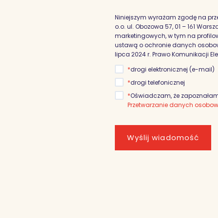
Niniejszym wyrażam zgodę na prz
o.o. ul. Obozowa 57, 01 – 161 War
marketingowych, w tym na profilowa
ustawą o ochronie danych osobowyc
lipca 2024 r. Prawo Komunikacji El
*
drogi elektronicznej (e-mail)
*
drogi telefonicznej
*
Oświadczam, że zapoznałam/
Przetwarzanie danych osobo
Wyślij wiadomość