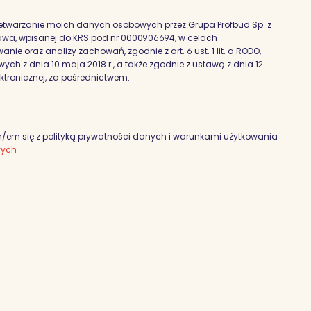
etwarzanie moich danych osobowych przez Grupa Profbud Sp. z
szawa, wpisanej do KRS pod nr 0000906694, w celach
nie oraz analizy zachowań, zgodnie z art. 6 ust. 1 lit. a RODO,
h z dnia 10 maja 2018 r., a także zgodnie z ustawą z dnia 12
ektronicznej, za pośrednictwem:
em się z polityką prywatności danych i warunkami użytkowania
wych