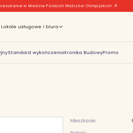
ieszkanie w Mieście Polskich Mistrzów Olimpijskich.
Lokale usługowe i biura
jny
Standard wykończenia
Kronika Budowy
Promo
Mieszkanie:
Pokoje: