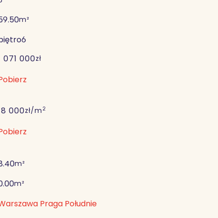
59.50
m²
piętro
6
1 071 000
zł
Pobierz
2
18 000
zł/m
Pobierz
8.40
m²
0.00
m²
Warszawa Praga Południe