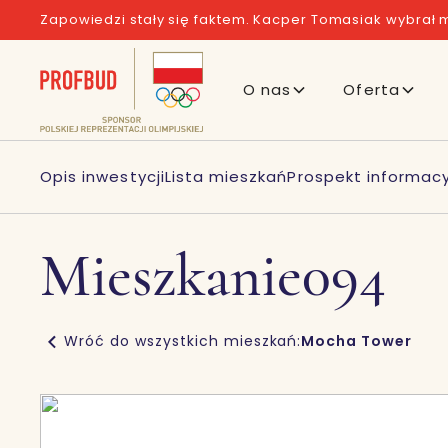
Zapowiedzi stały się faktem. Kacper Tomasiak wybrał m
O nas
Oferta
Opis inwestycji
Lista mieszkań
Prospekt informacy
Mieszkanie
094
Wróć do wszystkich mieszkań:
Mocha Tower