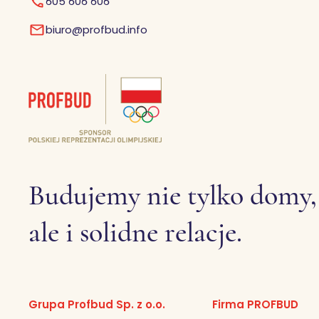
605 606 606
biuro@profbud.info
Budujemy nie tylko domy,
ale i solidne relacje.
Grupa Profbud Sp. z o.o.
Firma PROFBUD