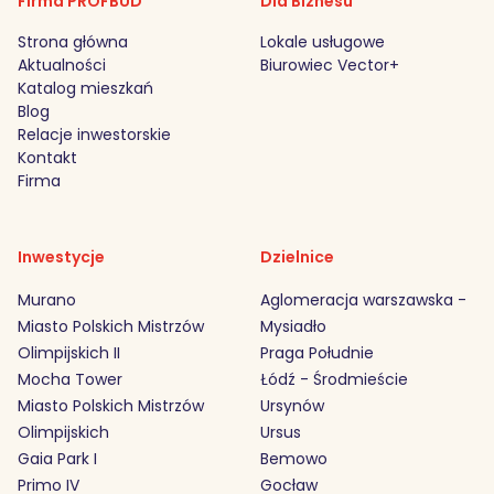
Firma PROFBUD
Dla Biznesu
Strona główna
Lokale usługowe
Aktualności
Biurowiec Vector+
Katalog mieszkań
Blog
Relacje inwestorskie
Kontakt
Firma
Inwestycje
Dzielnice
Murano
Aglomeracja warszawska -
Miasto Polskich Mistrzów
Mysiadło
Olimpijskich II
Praga Południe
Mocha Tower
Łódź - Środmieście
Miasto Polskich Mistrzów
Ursynów
Olimpijskich
Ursus
Gaia Park I
Bemowo
Primo IV
Gocław