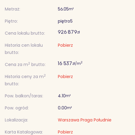
Metraż:
56.05
m²
Piętro:
piętro
5
926 879
zł
Cena lokalu brutto:
Historia cen lokalu
Pobierz
brutto:
16 537
2
zł/m
2
Cena za m
brutto:
2
Historia ceny za m
Pobierz
brutto:
Pow. balkon/taras:
4.10
m²
Pow. ogród:
0.00
m²
Lokalizacja:
Warszawa Praga Południe
Karta Katalogowa:
Pobierz