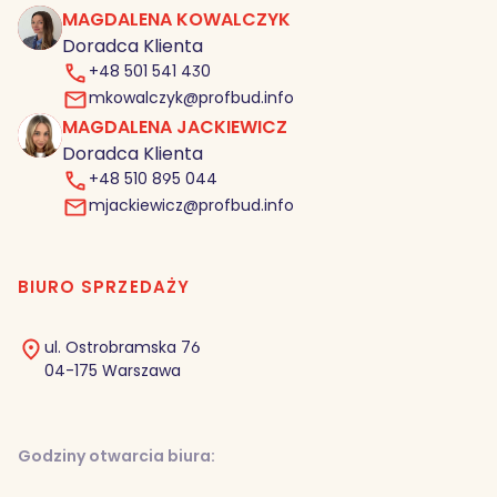
MAGDALENA KOWALCZYK
MK
Doradca Klienta
+48 501 541 430
mkowalczyk@profbud.info
MAGDALENA JACKIEWICZ
MJ
Doradca Klienta
+48 510 895 044
mjackiewicz@profbud.info
BIURO SPRZEDAŻY
ul. Ostrobramska 76
04-175 Warszawa
Godziny otwarcia biura: