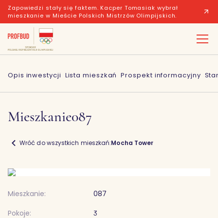
Zapowiedzi stały się faktem. Kacper Tomasiak wybrał
mieszkanie w Mieście Polskich Mistrzów Olimpijskich.
Opis inwestycji
Lista mieszkań
Prospekt informacyjny
Sta
Mieszkanie
087
Wróć do wszystkich mieszkań:
Mocha Tower
Mieszkanie:
087
Pokoje:
3