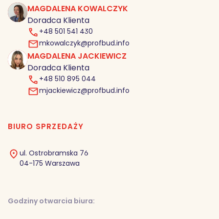
MAGDALENA KOWALCZYK
MK
Doradca Klienta
+48 501 541 430
mkowalczyk@profbud.info
MAGDALENA JACKIEWICZ
MJ
Doradca Klienta
+48 510 895 044
mjackiewicz@profbud.info
BIURO SPRZEDAŻY
ul. Ostrobramska 76
04-175 Warszawa
Godziny otwarcia biura: