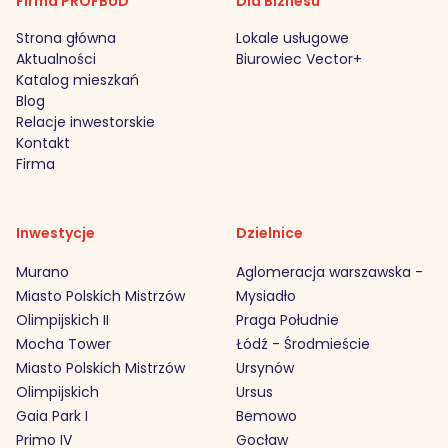
Firma PROFBUD
Dla Biznesu
Strona główna
Lokale usługowe
Aktualności
Biurowiec Vector+
Katalog mieszkań
Blog
Relacje inwestorskie
Kontakt
Firma
Inwestycje
Dzielnice
Murano
Aglomeracja warszawska -
Miasto Polskich Mistrzów
Mysiadło
Olimpijskich II
Praga Południe
Mocha Tower
Łódź - Środmieście
Miasto Polskich Mistrzów
Ursynów
Olimpijskich
Ursus
Gaia Park I
Bemowo
Primo IV
Gocław