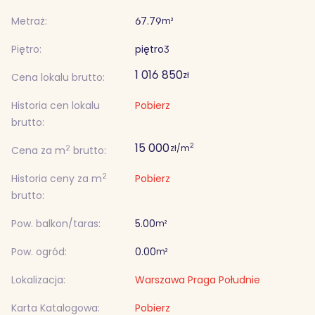
Metraż:
67.79
m²
Piętro:
piętro
3
1 016 850
zł
Cena lokalu brutto:
Historia cen lokalu
Pobierz
brutto:
15 000
2
zł/m
2
Cena za m
brutto:
2
Historia ceny za m
Pobierz
brutto:
Pow. balkon/taras:
5.00
m²
Pow. ogród:
0.00
m²
Lokalizacja:
Warszawa Praga Południe
Karta Katalogowa:
Pobierz