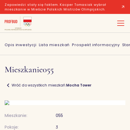
Zapowiedzi stały się faktem. Kacper Tomasiak wybrał
mieszkanie w Mieście Polskich Mistrzów Olimpijskich.
Opis inwestycji
Lista mieszkań
Prospekt informacyjny
Sta
Mieszkanie
055
Wróć do wszystkich mieszkań:
Mocha Tower
Mieszkanie:
055
Pokoje:
3