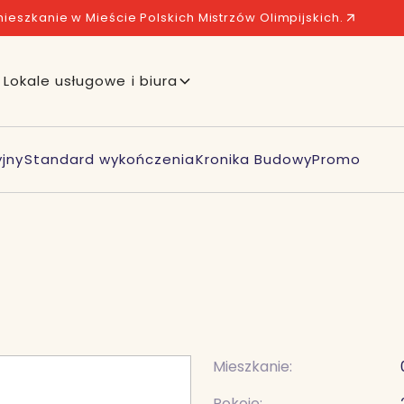
ieszkanie w Mieście Polskich Mistrzów Olimpijskich.
Lokale usługowe i biura
jny
Standard wykończenia
Kronika Budowy
Promo
Mieszkanie:
Pokoje: