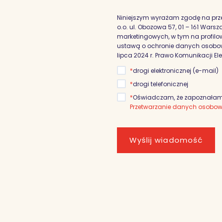
Niniejszym wyrażam zgodę na prz
o.o. ul. Obozowa 57, 01 – 161 War
marketingowych, w tym na profilowa
ustawą o ochronie danych osobowyc
lipca 2024 r. Prawo Komunikacji El
*
drogi elektronicznej (e-mail)
*
drogi telefonicznej
*
Oświadczam, że zapoznałam/
Przetwarzanie danych osobo
Wyślij wiadomość