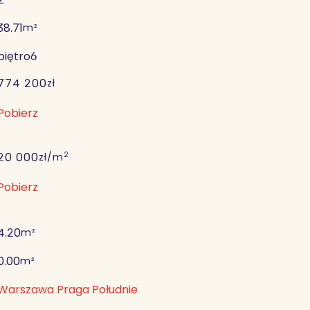
38.71
m²
piętro
6
774 200
zł
Pobierz
2
20 000
zł/m
Pobierz
4.20
m²
0.00
m²
Warszawa Praga Południe