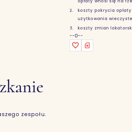
opłaty wnosi się na r
koszty pokrycia opłaty
użytkowania wieczyste
koszty zmian lokatorsk
--0--
szkanie
aszego zespołu.