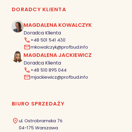
DORADCY KLIENTA
MAGDALENA KOWALCZYK
MK
Doradca Klienta
+48 501 541 430
mkowalczyk@profbud.info
MAGDALENA JACKIEWICZ
MJ
Doradca Klienta
+48 510 895 044
mjackiewicz@profbud.info
BIURO SPRZEDAŻY
ul. Ostrobramska 76
04-175 Warszawa