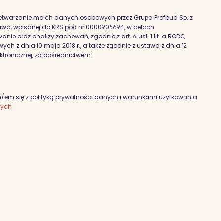
etwarzanie moich danych osobowych przez Grupa Profbud Sp. z
szawa, wpisanej do KRS pod nr 0000906694, w celach
nie oraz analizy zachowań, zgodnie z art. 6 ust. 1 lit. a RODO,
h z dnia 10 maja 2018 r., a także zgodnie z ustawą z dnia 12
ektronicznej, za pośrednictwem:
em się z polityką prywatności danych i warunkami użytkowania
wych