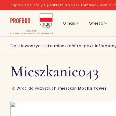
Zapowiedzi stały się faktem. Kacper Tomasiak wybrał m
O nas
Oferta
Opis inwestycji
Lista mieszkań
Prospekt informacy
Mieszkanie
043
Wróć do wszystkich mieszkań:
Mocha Tower