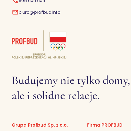
605 606 606
biuro@profbud.info
Budujemy nie tylko domy,
ale i solidne relacje.
Grupa Profbud Sp. z o.o.
Firma PROFBUD