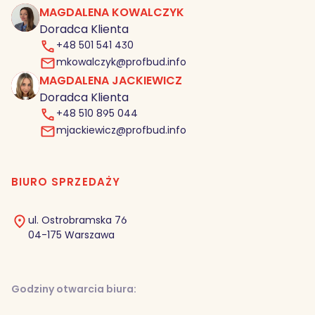
MAGDALENA KOWALCZYK
MK
Doradca Klienta
+48 501 541 430
mkowalczyk@profbud.info
MAGDALENA JACKIEWICZ
MJ
Doradca Klienta
+48 510 895 044
mjackiewicz@profbud.info
BIURO SPRZEDAŻY
ul. Ostrobramska 76
04-175 Warszawa
Godziny otwarcia biura: