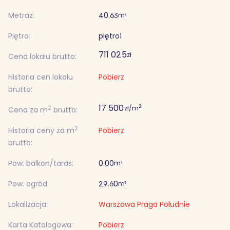
Metraż:
40.63
m²
Piętro:
piętro
1
711 025
zł
Cena lokalu brutto:
Historia cen lokalu
Pobierz
brutto:
17 500
2
zł/m
2
Cena za m
brutto:
2
Historia ceny za m
Pobierz
brutto:
Pow. balkon/taras:
0.00
m²
Pow. ogród:
29.60
m²
Lokalizacja:
Warszawa Praga Południe
Karta Katalogowa:
Pobierz