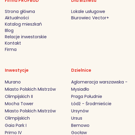
Firma PROFBUD
Dla Biznesu
Strona główna
Lokale usługowe
Aktualności
Biurowiec Vector+
Katalog mieszkań
Blog
Relacje inwestorskie
Kontakt
Firma
Inwestycje
Dzielnice
Murano
Aglomeracja warszawska -
Miasto Polskich Mistrzów
Mysiadło
Olimpijskich II
Praga Południe
Mocha Tower
Łódź - Środmieście
Miasto Polskich Mistrzów
Ursynów
Olimpijskich
Ursus
Gaia Park I
Bemowo
Primo IV
Gocław