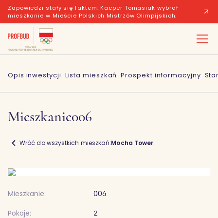
Zapowiedzi stały się faktem. Kacper Tomasiak wybrał
mieszkanie w Mieście Polskich Mistrzów Olimpijskich.
Opis inwestycji
Lista mieszkań
Prospekt informacyjny
Sta
Mieszkanie
006
Wróć do wszystkich mieszkań:
Mocha Tower
Mieszkanie:
006
Pokoje:
2