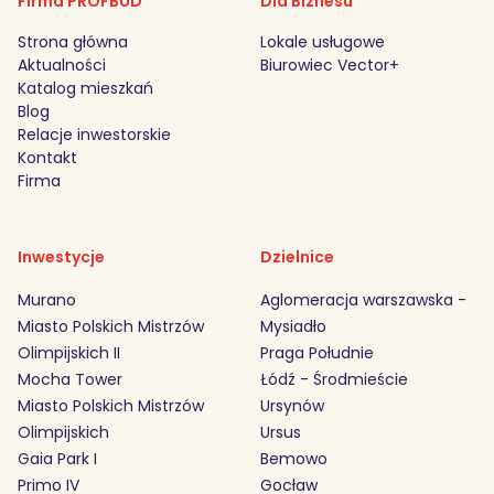
Firma PROFBUD
Dla Biznesu
Strona główna
Lokale usługowe
Aktualności
Biurowiec Vector+
Katalog mieszkań
Blog
Relacje inwestorskie
Kontakt
Firma
Inwestycje
Dzielnice
Murano
Aglomeracja warszawska -
Miasto Polskich Mistrzów
Mysiadło
Olimpijskich II
Praga Południe
Mocha Tower
Łódź - Środmieście
Miasto Polskich Mistrzów
Ursynów
Olimpijskich
Ursus
Gaia Park I
Bemowo
Primo IV
Gocław