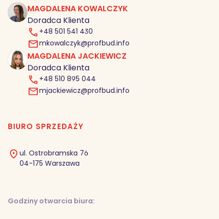
MAGDALENA KOWALCZYK
MK
Doradca Klienta
+48 501 541 430
mkowalczyk@profbud.info
MAGDALENA JACKIEWICZ
MJ
Doradca Klienta
+48 510 895 044
mjackiewicz@profbud.info
BIURO SPRZEDAŻY
ul. Ostrobramska 76
04-175 Warszawa
Godziny otwarcia biura: