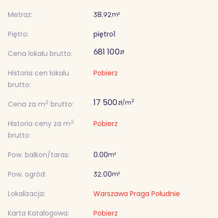
Metraż:
38.92
m²
Piętro:
piętro
1
681 100
zł
Cena lokalu brutto:
Historia cen lokalu
Pobierz
brutto:
17 500
2
zł/m
2
Cena za m
brutto:
2
Historia ceny za m
Pobierz
brutto:
Pow. balkon/taras:
0.00
m²
Pow. ogród:
32.00
m²
Lokalizacja:
Warszawa Praga Południe
Karta Katalogowa:
Pobierz