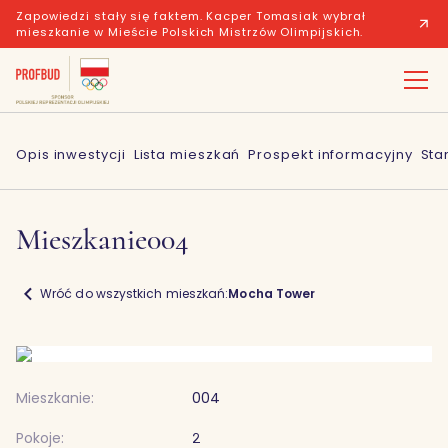
Zapowiedzi stały się faktem. Kacper Tomasiak wybrał
mieszkanie w Mieście Polskich Mistrzów Olimpijskich.
Opis inwestycji
Lista mieszkań
Prospekt informacyjny
Sta
Mieszkanie
004
Wróć do wszystkich mieszkań:
Mocha Tower
Mieszkanie:
004
Pokoje:
2