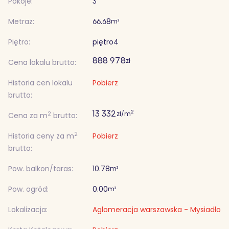
Pokoje:
3
Metraż:
66.68
m²
Piętro:
piętro
4
888 978
zł
Cena lokalu brutto:
Historia cen lokalu
Pobierz
brutto:
13 332
2
zł/m
2
Cena za m
brutto:
2
Historia ceny za m
Pobierz
brutto:
Pow. balkon/taras:
10.78
m²
Pow. ogród:
0.00
m²
Lokalizacja:
Aglomeracja warszawska - Mysiadło