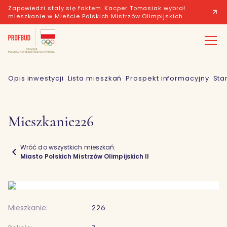
Zapowiedzi stały się faktem. Kacper Tomasiak wybrał
mieszkanie w Mieście Polskich Mistrzów Olimpijskich.
Opis inwestycji
Lista mieszkań
Prospekt informacyjny
Sta
Mieszkanie
226
Wróć do wszystkich mieszkań:
Miasto Polskich Mistrzów Olimpijskich II
Mieszkanie:
226