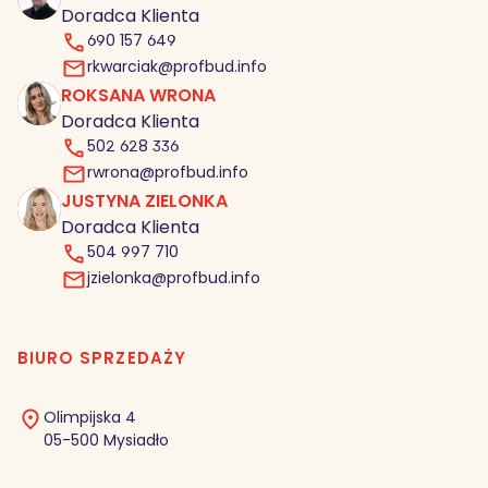
Doradca Klienta
690 157 649
rkwarciak@profbud.info
ROKSANA WRONA
RW
Doradca Klienta
502 628 336
rwrona@profbud.info
JUSTYNA ZIELONKA
JZ
Doradca Klienta
504 997 710
jzielonka@profbud.info
BIURO SPRZEDAŻY
Olimpijska 4
05-500 Mysiadło