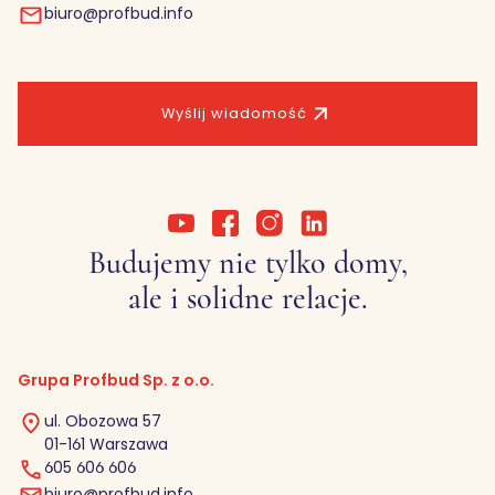
biuro@profbud.info
Wyślij wiadomość
Budujemy nie tylko domy,
ale i solidne relacje.
Grupa Profbud Sp. z o.o.
ul. Obozowa 57
01-161 Warszawa
605 606 606
biuro@profbud.info