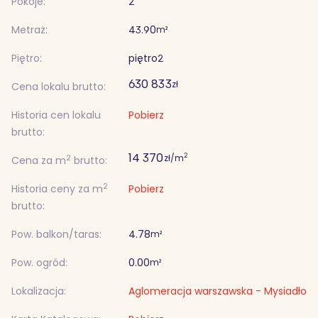
Pokoje:
2
Metraż:
43.90
m²
Piętro:
piętro
2
630 833
zł
Cena lokalu brutto:
Historia cen lokalu
Pobierz
brutto:
14 370
2
zł/m
2
Cena za m
brutto:
2
Historia ceny za m
Pobierz
brutto:
Pow. balkon/taras:
4.78
m²
Pow. ogród:
0.00
m²
Lokalizacja:
Aglomeracja warszawska - Mysiadło