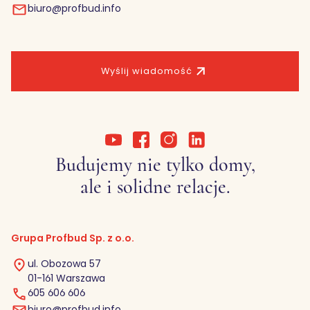
biuro@profbud.info
Wyślij wiadomość
Budujemy nie tylko domy,
ale i solidne relacje.
Grupa Profbud Sp. z o.o.
ul. Obozowa 57
01-161 Warszawa
605 606 606
biuro@profbud.info