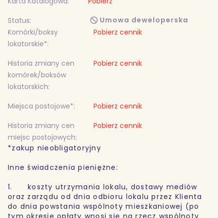
Karta Katalogowa:
Pobierz
Umowa deweloperska
Status:
Komórki/boksy
Pobierz cennik
lokatorskie*:
Historia zmiany cen
Pobierz cennik
komórek/boksów
lokatorskich:
Miejsca postojowe*:
Pobierz cennik
Historia zmiany cen
Pobierz cennik
miejsc postojowych:
*zakup nieobligatoryjny
Inne świadczenia pieniężne:
1. koszty utrzymania lokalu, dostawy mediów
oraz zarządu od dnia odbioru lokalu przez Klienta
do dnia powstania wspólnoty mieszkaniowej (po
tym okresie opłaty wnosi się na rzecz wspólnoty