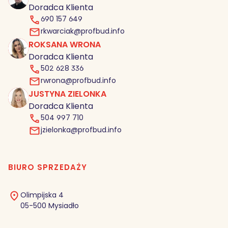
Doradca Klienta
690 157 649
rkwarciak@profbud.info
ROKSANA WRONA
RW
Doradca Klienta
502 628 336
rwrona@profbud.info
JUSTYNA ZIELONKA
JZ
Doradca Klienta
504 997 710
jzielonka@profbud.info
BIURO SPRZEDAŻY
Olimpijska 4
05-500 Mysiadło