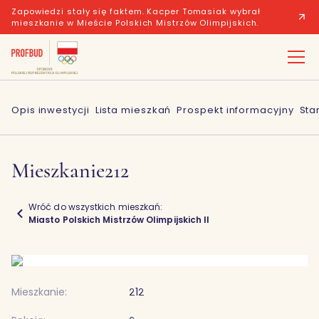
Zapowiedzi stały się faktem. Kacper Tomasiak wybrał
mieszkanie w Mieście Polskich Mistrzów Olimpijskich.
Opis inwestycji
Lista mieszkań
Prospekt informacyjny
Sta
Mieszkanie
212
Wróć do wszystkich mieszkań:
Miasto Polskich Mistrzów Olimpijskich II
Mieszkanie:
212