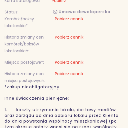
Karta Katalogowa:
Pobierz
Umowa deweloperska
Status:
Komórki/boksy
Pobierz cennik
lokatorskie*:
Historia zmiany cen
Pobierz cennik
komórek/boksów
lokatorskich:
Miejsca postojowe*:
Pobierz cennik
Historia zmiany cen
Pobierz cennik
miejsc postojowych:
*zakup nieobligatoryjny
Inne świadczenia pieniężne:
1. koszty utrzymania lokalu, dostawy mediów
oraz zarządu od dnia odbioru lokalu przez Klienta
do dnia powstania wspólnoty mieszkaniowej (po
tym okresie opłaty wnosi się na rzecz wspólnoty