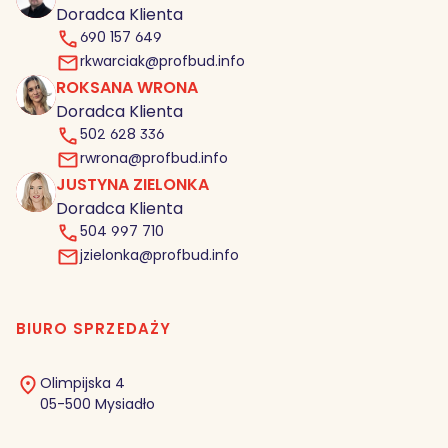
Doradca Klienta
690 157 649
rkwarciak@profbud.info
ROKSANA WRONA
RW
Doradca Klienta
502 628 336
rwrona@profbud.info
JUSTYNA ZIELONKA
JZ
Doradca Klienta
504 997 710
jzielonka@profbud.info
BIURO SPRZEDAŻY
Olimpijska 4
05-500 Mysiadło