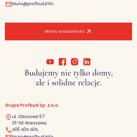
biuro@profbud.info
Wyślij wiadomość
Budujemy nie tylko domy,
ale i solidne relacje.
Grupa Profbud Sp. z o.o.
ul. Obozowa 57
01-161 Warszawa
605 606 606
biuro@profbud.info