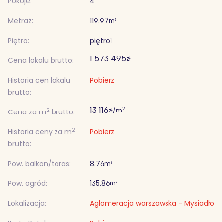
Pokoje:
4
Metraż:
119.97
m²
Piętro:
piętro
1
1 573 495
zł
Cena lokalu brutto:
Historia cen lokalu
Pobierz
brutto:
13 116
2
zł/m
2
Cena za m
brutto:
2
Historia ceny za m
Pobierz
brutto:
Pow. balkon/taras:
8.76
m²
Pow. ogród:
135.86
m²
Lokalizacja:
Aglomeracja warszawska - Mysiadło