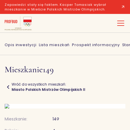
Zapowiedzi stały się faktem. Kacper Tomasiak wybrał
mieszkanie w Mieście Polskich Mistrzów Olimpijskich.
Opis inwestycji
Lista mieszkań
Prospekt informacyjny
Sta
Mieszkanie
149
Wróć do wszystkich mieszkań:
Miasto Polskich Mistrzów Olimpijskich II
Mieszkanie:
149