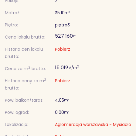
Pokoje:
2
Metraż:
35.10
m²
Piętro:
piętro
3
527 160
zł
Cena lokalu brutto:
Historia cen lokalu
Pobierz
brutto:
15 019
2
zł/m
2
Cena za m
brutto:
2
Historia ceny za m
Pobierz
brutto:
Pow. balkon/taras:
4.05
m²
Pow. ogród:
0.00
m²
Lokalizacja:
Aglomeracja warszawska - Mysiadło