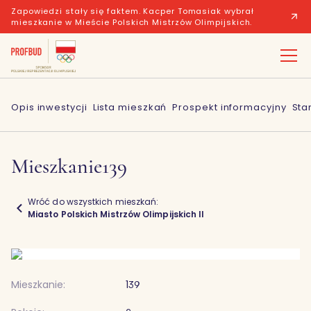
Zapowiedzi stały się faktem. Kacper Tomasiak wybrał
mieszkanie w Mieście Polskich Mistrzów Olimpijskich.
Opis inwestycji
Lista mieszkań
Prospekt informacyjny
Sta
Mieszkanie
139
Wróć do wszystkich mieszkań:
Miasto Polskich Mistrzów Olimpijskich II
Mieszkanie:
139