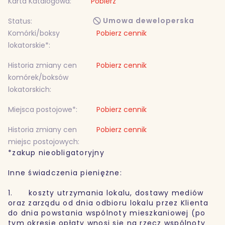
Karta Katalogowa:
Pobierz
Umowa deweloperska
Status:
Komórki/boksy
Pobierz cennik
lokatorskie*:
Historia zmiany cen
Pobierz cennik
komórek/boksów
lokatorskich:
Miejsca postojowe*:
Pobierz cennik
Historia zmiany cen
Pobierz cennik
miejsc postojowych:
*zakup nieobligatoryjny
Inne świadczenia pieniężne:
1. koszty utrzymania lokalu, dostawy mediów
oraz zarządu od dnia odbioru lokalu przez Klienta
do dnia powstania wspólnoty mieszkaniowej (po
tym okresie opłaty wnosi się na rzecz wspólnoty