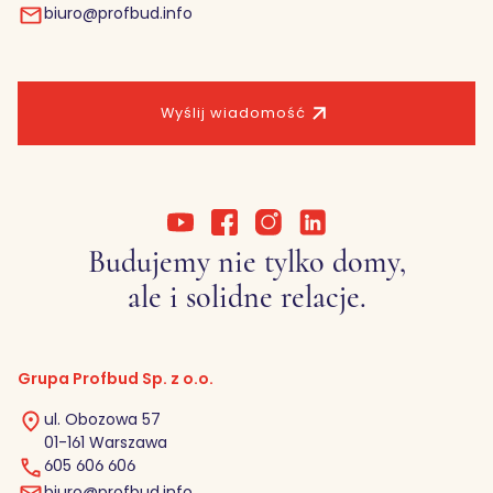
biuro@profbud.info
Wyślij wiadomość
Budujemy nie tylko domy,
ale i solidne relacje.
Grupa Profbud Sp. z o.o.
ul. Obozowa 57
01-161 Warszawa
605 606 606
biuro@profbud.info