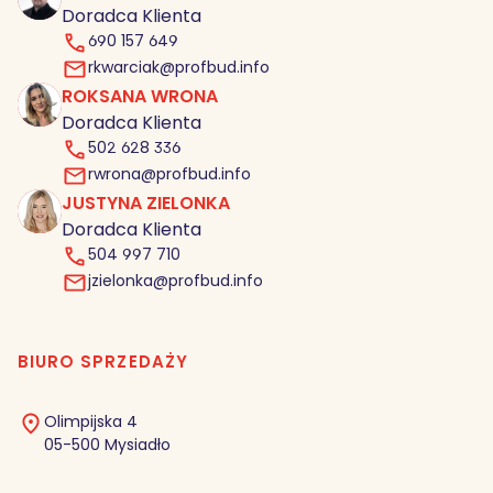
Doradca Klienta
690 157 649
rkwarciak@profbud.info
ROKSANA WRONA
RW
Doradca Klienta
502 628 336
rwrona@profbud.info
JUSTYNA ZIELONKA
JZ
Doradca Klienta
504 997 710
jzielonka@profbud.info
BIURO SPRZEDAŻY
Olimpijska 4
05-500 Mysiadło