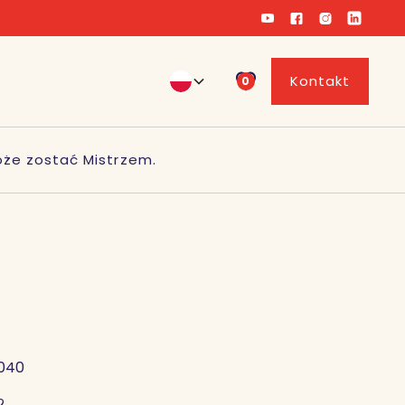
Kontakt
0
że zostać Mistrzem.
040
2