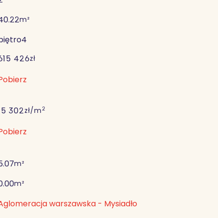
40.22
m²
piętro
4
615 426
zł
Pobierz
2
15 302
zł/m
Pobierz
5.07
m²
0.00
m²
Aglomeracja warszawska - Mysiadło