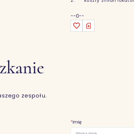
2. koszty zmian lokators
--0--
szkanie
aszego zespołu.
*
Imię