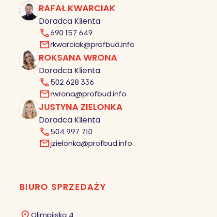
RAFAŁ KWARCIAK
RK
Doradca Klienta
690 157 649
rkwarciak@profbud.info
ROKSANA WRONA
RW
Doradca Klienta
502 628 336
rwrona@profbud.info
JUSTYNA ZIELONKA
JZ
Doradca Klienta
504 997 710
jzielonka@profbud.info
BIURO SPRZEDAŻY
Olimpijska 4