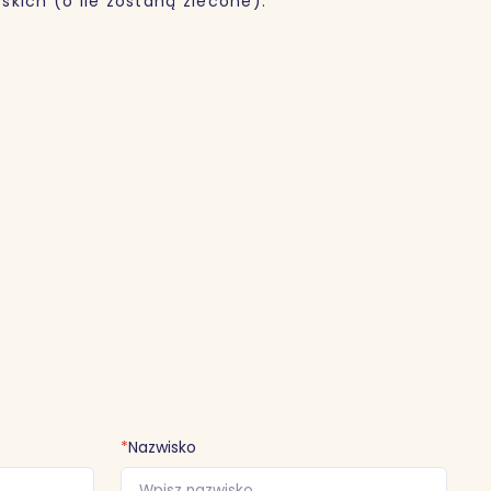
kich (o ile zostaną zlecone).
*
Nazwisko