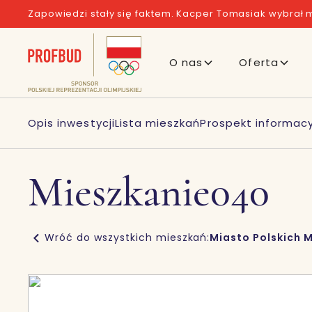
Zapowiedzi stały się faktem. Kacper Tomasiak wybrał m
O nas
Oferta
Opis inwestycji
Lista mieszkań
Prospekt informacy
Mieszkanie
040
Wróć do wszystkich mieszkań:
Miasto Polskich M