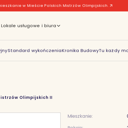
ieszkanie w Mieście Polskich Mistrzów Olimpijskich.
Lokale usługowe i biura
jny
Standard wykończenia
Kronika Budowy
Tu każdy mo
istrzów Olimpijskich II
Mieszkanie:
Pokoje: