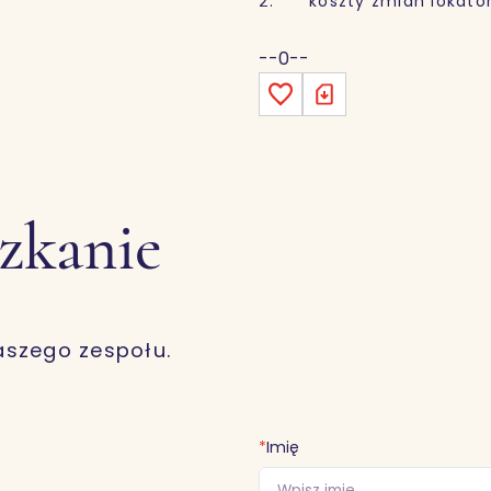
2. koszty zmian lokators
--0--
szkanie
aszego zespołu.
*
Imię