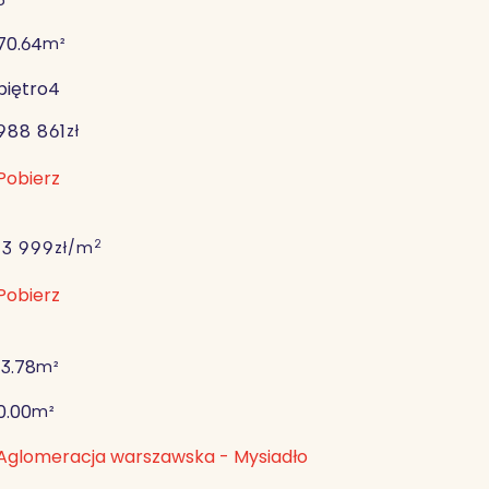
70.64
m²
piętro
4
988 861
zł
Pobierz
2
13 999
zł/m
Pobierz
13.78
m²
0.00
m²
Aglomeracja warszawska - Mysiadło