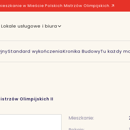
ieszkanie w Mieście Polskich Mistrzów Olimpijskich.
Lokale usługowe i biura
jny
Standard wykończenia
Kronika Budowy
Tu każdy mo
istrzów Olimpijskich II
Mieszkanie:
Pokoje: