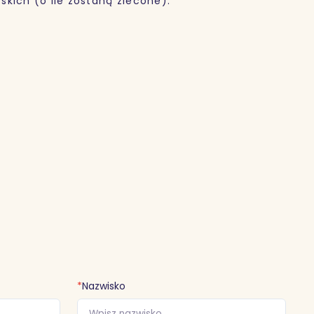
kich (o ile zostaną zlecone).
*
Nazwisko