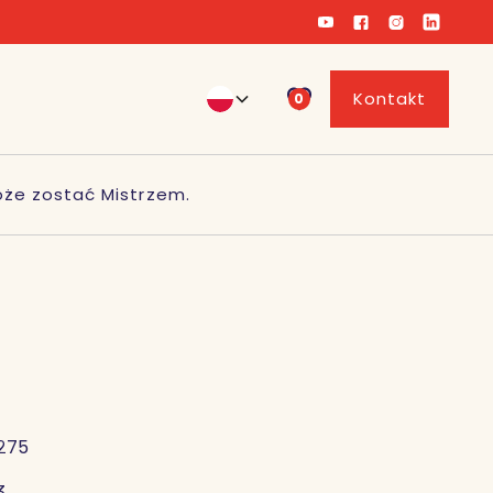
Kontakt
0
że zostać Mistrzem.
275
3