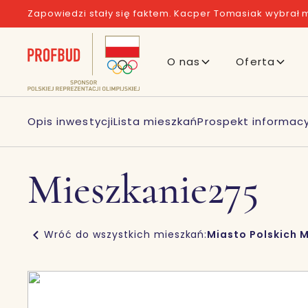
Zapowiedzi stały się faktem. Kacper Tomasiak wybrał m
O nas
Oferta
Opis inwestycji
Lista mieszkań
Prospekt informacy
Mieszkanie
275
Wróć do wszystkich mieszkań:
Miasto Polskich M