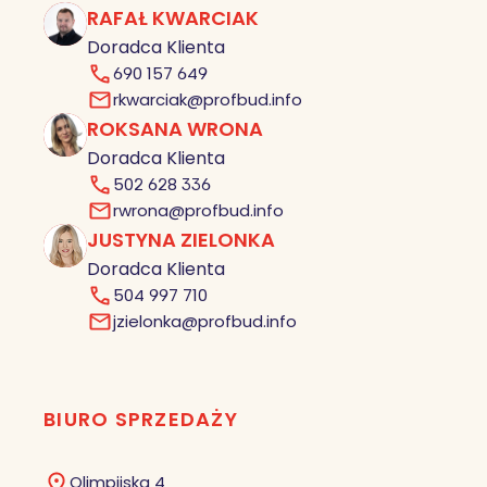
RAFAŁ KWARCIAK
RK
Doradca Klienta
690 157 649
rkwarciak@profbud.info
ROKSANA WRONA
RW
Doradca Klienta
502 628 336
rwrona@profbud.info
JUSTYNA ZIELONKA
JZ
Doradca Klienta
504 997 710
jzielonka@profbud.info
BIURO SPRZEDAŻY
Olimpijska 4