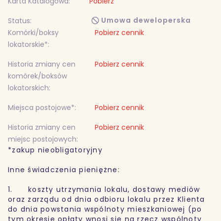
Karta Katalogowa:
Pobierz
Umowa deweloperska
Status:
Komórki/boksy
Pobierz cennik
lokatorskie*:
Historia zmiany cen
Pobierz cennik
komórek/boksów
lokatorskich:
Miejsca postojowe*:
Pobierz cennik
Historia zmiany cen
Pobierz cennik
miejsc postojowych:
*zakup nieobligatoryjny
Inne świadczenia pieniężne:
1. koszty utrzymania lokalu, dostawy mediów
oraz zarządu od dnia odbioru lokalu przez Klienta
do dnia powstania wspólnoty mieszkaniowej (po
tym okresie opłaty wnosi się na rzecz wspólnoty