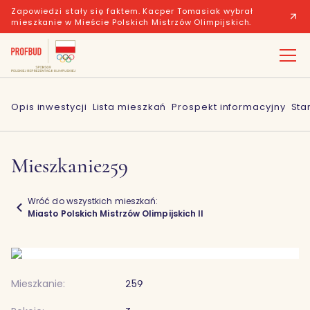
Zapowiedzi stały się faktem. Kacper Tomasiak wybrał
mieszkanie w Mieście Polskich Mistrzów Olimpijskich.
Opis inwestycji
Lista mieszkań
Prospekt informacyjny
Sta
Mieszkanie
259
Wróć do wszystkich mieszkań:
Miasto Polskich Mistrzów Olimpijskich II
Mieszkanie:
259