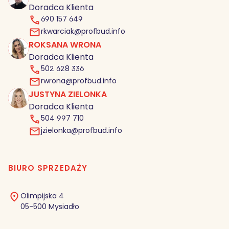
Doradca Klienta
690 157 649
rkwarciak@profbud.info
ROKSANA WRONA
RW
Doradca Klienta
502 628 336
rwrona@profbud.info
JUSTYNA ZIELONKA
JZ
Doradca Klienta
504 997 710
jzielonka@profbud.info
BIURO SPRZEDAŻY
Olimpijska 4
05-500 Mysiadło