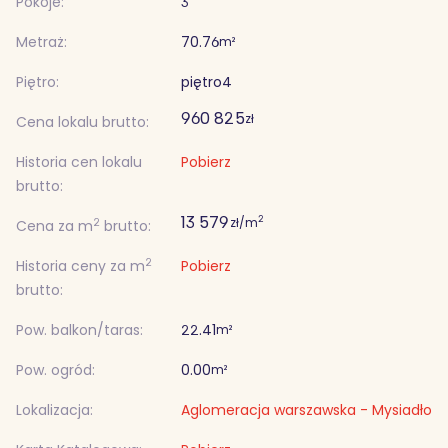
Pokoje:
3
Metraż:
70.76
m²
Piętro:
piętro
4
960 825
zł
Cena lokalu brutto:
Historia cen lokalu
Pobierz
brutto:
13 579
2
zł/m
2
Cena za m
brutto:
2
Historia ceny za m
Pobierz
brutto:
Pow. balkon/taras:
22.41
m²
Pow. ogród:
0.00
m²
Lokalizacja:
Aglomeracja warszawska - Mysiadło