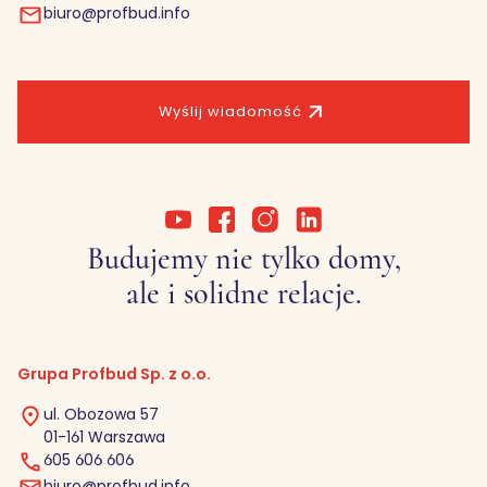
biuro@profbud.info
Wyślij wiadomość
Budujemy nie tylko domy,
ale i solidne relacje.
Grupa Profbud Sp. z o.o.
ul. Obozowa 57
01-161 Warszawa
605 606 606
biuro@profbud.info