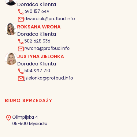
Doradca Klienta
690 157 649
rkwarciak@profbud.info
ROKSANA WRONA
RW
Doradca Klienta
502 628 336
rwrona@profbud.info
JUSTYNA ZIELONKA
JZ
Doradca Klienta
504 997 710
jzielonka@profbud.info
BIURO SPRZEDAŻY
Olimpijska 4
05-500 Mysiadło