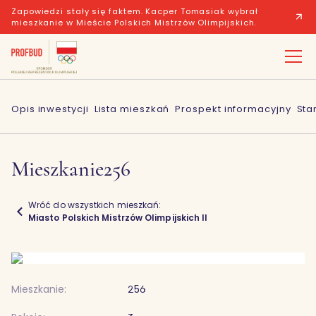
Zapowiedzi stały się faktem. Kacper Tomasiak wybrał
mieszkanie w Mieście Polskich Mistrzów Olimpijskich.
Opis inwestycji
Lista mieszkań
Prospekt informacyjny
Sta
Mieszkanie
256
Wróć do wszystkich mieszkań:
Miasto Polskich Mistrzów Olimpijskich II
Mieszkanie:
256