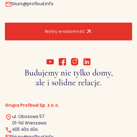
biuro@profbud.info
Wyślij wiadomość
Budujemy nie tylko domy,
ale i solidne relacje.
Grupa Profbud Sp. z o.o.
ul. Obozowa 57
01-161 Warszawa
605 606 606
biuro@profbud.info