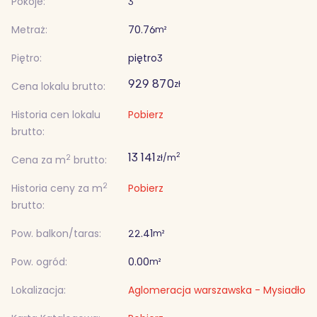
Pokoje:
3
Metraż:
70.76
m²
Piętro:
piętro
3
929 870
zł
Cena lokalu brutto:
Historia cen lokalu
Pobierz
brutto:
13 141
2
zł/m
2
Cena za m
brutto:
2
Historia ceny za m
Pobierz
brutto:
Pow. balkon/taras:
22.41
m²
Pow. ogród:
0.00
m²
Lokalizacja:
Aglomeracja warszawska - Mysiadło