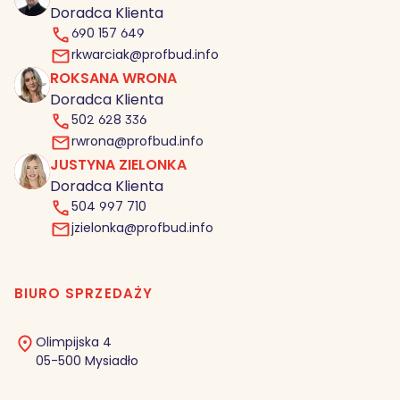
Doradca Klienta
690 157 649
rkwarciak@profbud.info
ROKSANA WRONA
RW
Doradca Klienta
502 628 336
rwrona@profbud.info
JUSTYNA ZIELONKA
JZ
Doradca Klienta
504 997 710
jzielonka@profbud.info
BIURO SPRZEDAŻY
Olimpijska 4
05-500 Mysiadło