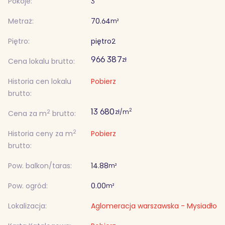
Pokoje:
3
Metraż:
70.64
m²
Piętro:
piętro
2
966 387
zł
Cena lokalu brutto:
Historia cen lokalu
Pobierz
brutto:
13 680
2
zł/m
2
Cena za m
brutto:
2
Historia ceny za m
Pobierz
brutto:
Pow. balkon/taras:
14.88
m²
Pow. ogród:
0.00
m²
Lokalizacja:
Aglomeracja warszawska - Mysiadło