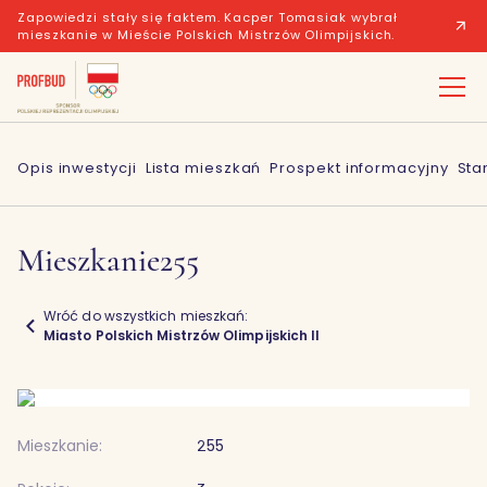
Zapowiedzi stały się faktem. Kacper Tomasiak wybrał
mieszkanie w Mieście Polskich Mistrzów Olimpijskich.
Opis inwestycji
Lista mieszkań
Prospekt informacyjny
Sta
Mieszkanie
255
Wróć do wszystkich mieszkań:
Miasto Polskich Mistrzów Olimpijskich II
Mieszkanie:
255