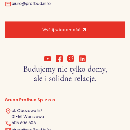
biuro@profbud.info
Wyślij wiadomość
Budujemy nie tylko domy,
ale i solidne relacje.
Grupa Profbud Sp. z o.o.
ul. Obozowa 57
01-161 Warszawa
605 606 606
biuro@profbud.info