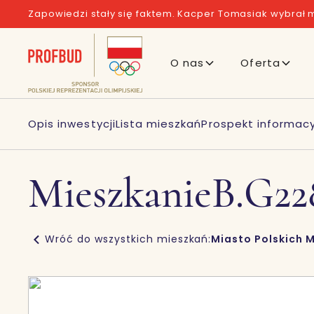
Zapowiedzi stały się faktem. Kacper Tomasiak wybrał m
O nas
Oferta
Opis inwestycji
Lista mieszkań
Prospekt informacy
Mieszkanie
B.G22
Wróć do wszystkich mieszkań:
Miasto Polskich M