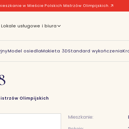
ieszkanie w Mieście Polskich Mistrzów Olimpijskich.
Lokale usługowe i biura
jny
Model osiedla
Makieta 3D
Standard wykończenia
Kr
8
istrzów Olimpijskich
Mieszkanie:
Pokoje: