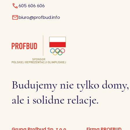
605 606 606
biuro@profbud.info
Budujemy nie tylko domy,
ale i solidne relacje.
Grupa Profbud Sp. z o.o.
Firma PROFBUD