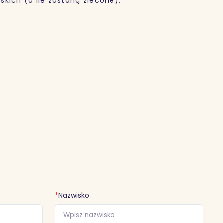
kich (o ile zostaną zlecone).
*
Nazwisko