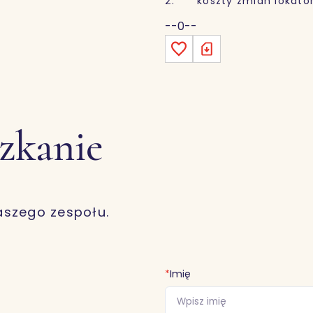
2. koszty zmian lokators
--0--
szkanie
aszego zespołu.
*
Imię