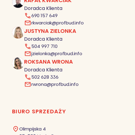
RAFAŁ KWARCIAK
RK
Doradca Klienta
690 157 649
rkwarciak@profbud.info
JUSTYNA ZIELONKA
JZ
Doradca Klienta
504 997 710
jzielonka@profbud.info
ROKSANA WRONA
RW
Doradca Klienta
502 628 336
rwrona@profbud.info
BIURO SPRZEDAŻY
Olimpijska 4