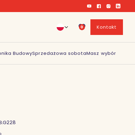
Kontakt
0
onika Budowy
Sprzedażowa sobota
Masz wybór
B.G228
2