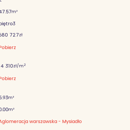
47.57
m²
piętro
3
680 727
zł
Pobierz
2
14 310
zł/m
Pobierz
5.93
m²
0.00
m²
Aglomeracja warszawska - Mysiadło