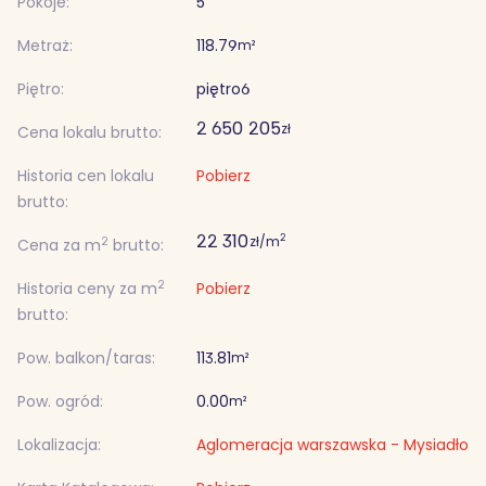
Pokoje:
5
Metraż:
118.79
m²
Piętro:
piętro
6
2 650 205
zł
Cena lokalu brutto:
Historia cen lokalu
Pobierz
brutto:
22 310
2
zł/m
2
Cena za m
brutto:
2
Historia ceny za m
Pobierz
brutto:
Pow. balkon/taras:
113.81
m²
Pow. ogród:
0.00
m²
Lokalizacja:
Aglomeracja warszawska - Mysiadło