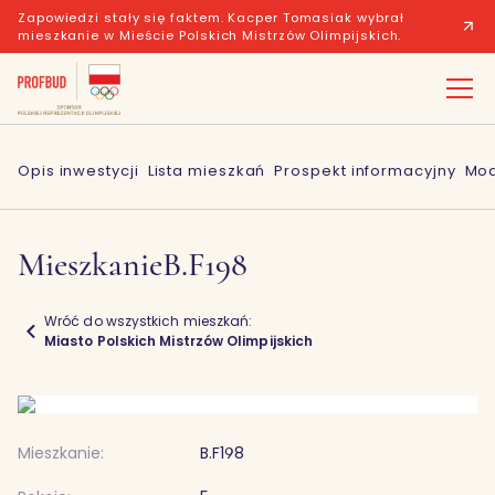
Zapowiedzi stały się faktem. Kacper Tomasiak wybrał
mieszkanie w Mieście Polskich Mistrzów Olimpijskich.
Opis inwestycji
Lista mieszkań
Prospekt informacyjny
Mod
Mieszkanie
B.F198
Wróć do wszystkich mieszkań:
Miasto Polskich Mistrzów Olimpijskich
Mieszkanie:
B.F198