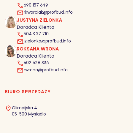
690 157 649
rkwarciak@profbud.info
JUSTYNA ZIELONKA
JZ
Doradca Klienta
504 997 710
jzielonka@profbud.info
ROKSANA WRONA
RW
Doradca Klienta
502 628 336
rwrona@profbud.info
BIURO SPRZEDAŻY
Olimpijska 4
05-500 Mysiadło