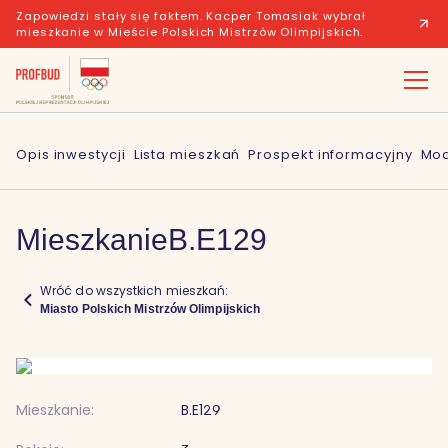
Zapowiedzi stały się faktem. Kacper Tomasiak wybrał
mieszkanie w Mieście Polskich Mistrzów Olimpijskich.
Opis inwestycji
Lista mieszkań
Prospekt informacyjny
Mod
Mieszkanie
B.E129
Wróć do wszystkich mieszkań:
Miasto Polskich Mistrzów Olimpijskich
Mieszkanie:
B.E129