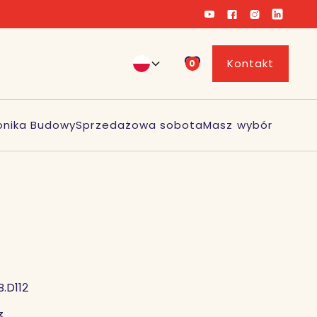
Kontakt
0
onika Budowy
Sprzedażowa sobota
Masz wybór
B.D112
3