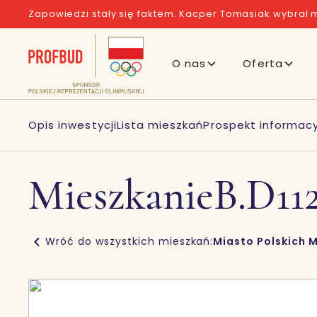
Zapowiedzi stały się faktem. Kacper Tomasiak wybrał m
O nas
Oferta
Opis inwestycji
Lista mieszkań
Prospekt informacy
Mieszkanie
B.D11
Wróć do wszystkich mieszkań:
Miasto Polskich M