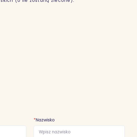
kich (o ile zostaną zlecone).
*
Nazwisko