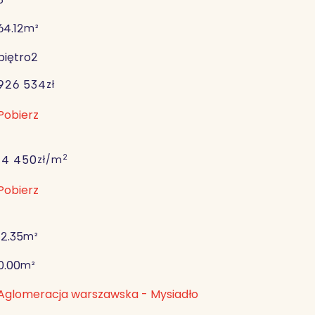
64.12
m²
piętro
2
926 534
zł
Pobierz
2
14 450
zł/m
Pobierz
12.35
m²
0.00
m²
Aglomeracja warszawska - Mysiadło