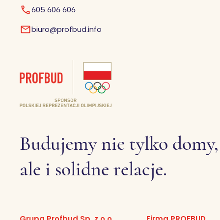
605 606 606
biuro@profbud.info
Budujemy nie tylko domy,
ale i solidne relacje.
Grupa Profbud Sp. z o.o.
Firma PROFBUD