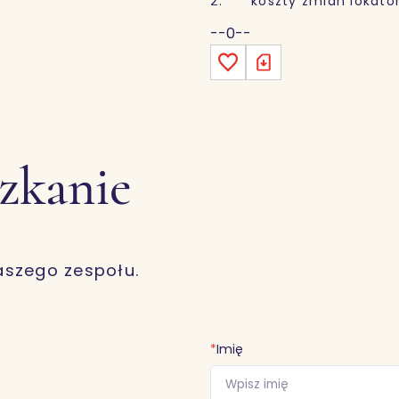
2. koszty zmian lokators
--0--
szkanie
aszego zespołu.
*
Imię