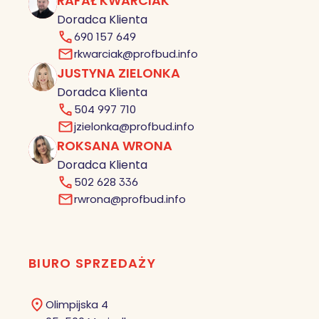
RAFAŁ KWARCIAK
RK
Doradca Klienta
690 157 649
rkwarciak@profbud.info
JUSTYNA ZIELONKA
JZ
Doradca Klienta
504 997 710
jzielonka@profbud.info
ROKSANA WRONA
RW
Doradca Klienta
502 628 336
rwrona@profbud.info
BIURO SPRZEDAŻY
Olimpijska 4