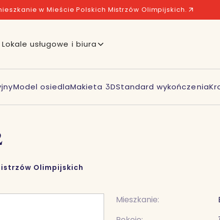
ieszkanie w Mieście Polskich Mistrzów Olimpijskich.
Lokale usługowe i biura
jny
Model osiedla
Makieta 3D
Standard wykończenia
Kr
2
istrzów Olimpijskich
Mieszkanie:
Pokoje: