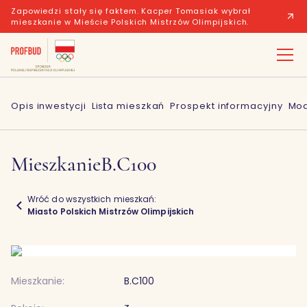
Zapowiedzi stały się faktem. Kacper Tomasiak wybrał
mieszkanie w Mieście Polskich Mistrzów Olimpijskich.
Opis inwestycji
Lista mieszkań
Prospekt informacyjny
Mod
Mieszkanie
B.C100
Wróć do wszystkich mieszkań:
Miasto Polskich Mistrzów Olimpijskich
Mieszkanie:
B.C100