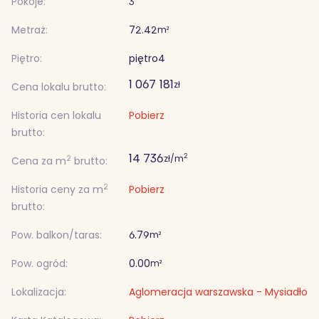
Pokoje:
3
Metraż:
72.42
m²
Piętro:
piętro
4
1 067 181
zł
Cena lokalu brutto:
Historia cen lokalu
Pobierz
brutto:
14 736
2
zł/m
2
Cena za m
brutto:
2
Historia ceny za m
Pobierz
brutto:
Pow. balkon/taras:
6.79
m²
Pow. ogród:
0.00
m²
Lokalizacja:
Aglomeracja warszawska - Mysiadło