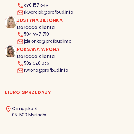
690 157 649
rkwarciak@profbud.info
JUSTYNA ZIELONKA
JZ
Doradca Klienta
504 997 710
jzielonka@profbud.info
ROKSANA WRONA
RW
Doradca Klienta
502 628 336
rwrona@profbud.info
BIURO SPRZEDAŻY
Olimpijska 4
05-500 Mysiadło