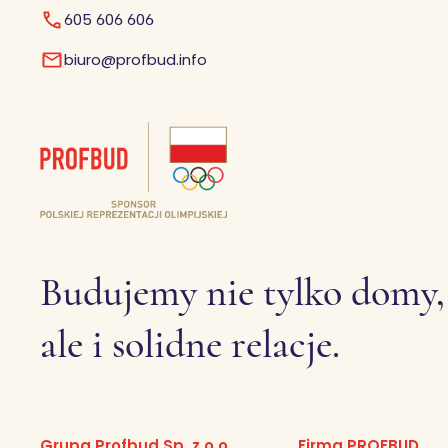
605 606 606
biuro@profbud.info
Budujemy nie tylko domy,
ale i solidne relacje.
Grupa Profbud Sp. z o.o.
Firma PROFBUD