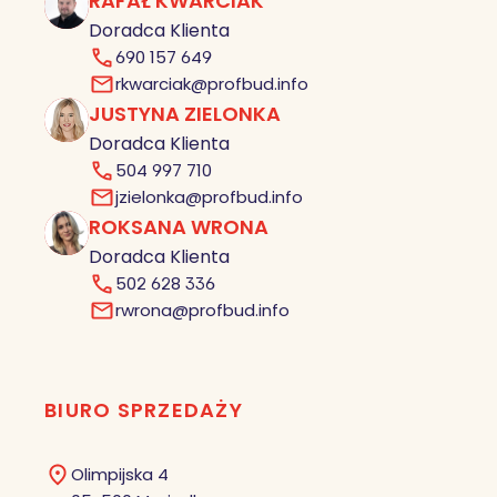
RAFAŁ KWARCIAK
RK
Doradca Klienta
690 157 649
rkwarciak@profbud.info
JUSTYNA ZIELONKA
JZ
Doradca Klienta
504 997 710
jzielonka@profbud.info
ROKSANA WRONA
RW
Doradca Klienta
502 628 336
rwrona@profbud.info
BIURO SPRZEDAŻY
Olimpijska 4