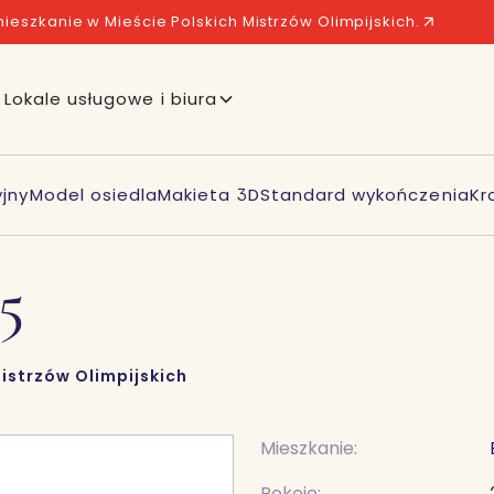
ieszkanie w Mieście Polskich Mistrzów Olimpijskich.
Lokale usługowe i biura
jny
Model osiedla
Makieta 3D
Standard wykończenia
Kr
5
istrzów Olimpijskich
Mieszkanie:
Pokoje: