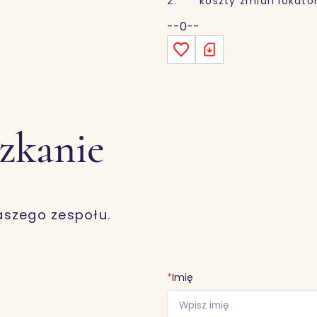
2. koszty zmian lokators
--0--
szkanie
aszego zespołu.
*
Imię