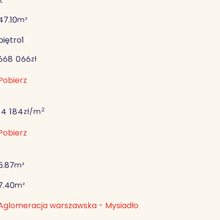
47.10
m²
piętro
1
668 066
zł
Pobierz
2
14 184
zł/m
Pobierz
5.87
m²
7.40
m²
Aglomeracja warszawska - Mysiadło