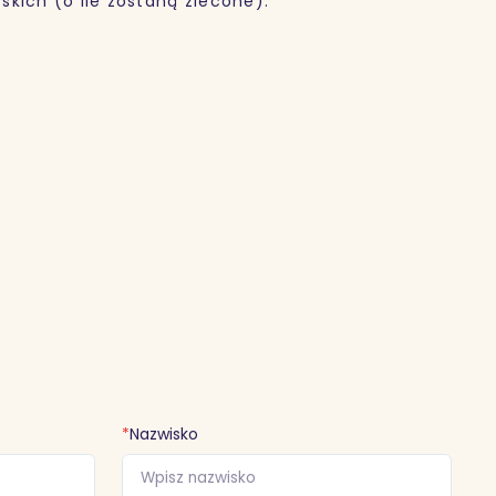
kich (o ile zostaną zlecone).
*
Nazwisko