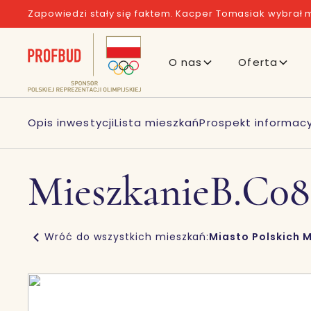
Zapowiedzi stały się faktem. Kacper Tomasiak wybrał m
O nas
Oferta
Opis inwestycji
Lista mieszkań
Prospekt informacy
Mieszkanie
B.C08
Wróć do wszystkich mieszkań:
Miasto Polskich M