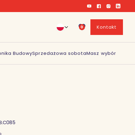
Kontakt
0
onika Budowy
Sprzedażowa sobota
Masz wybór
B.C085
2