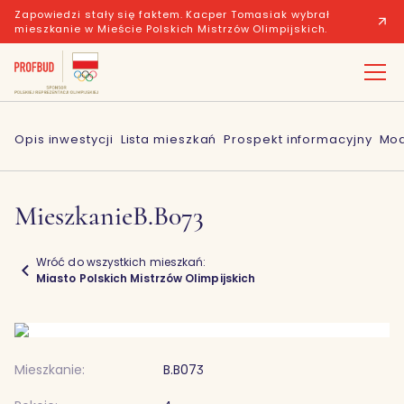
Zapowiedzi stały się faktem. Kacper Tomasiak wybrał
mieszkanie w Mieście Polskich Mistrzów Olimpijskich.
Opis inwestycji
Lista mieszkań
Prospekt informacyjny
Mod
Mieszkanie
B.B073
Wróć do wszystkich mieszkań:
Miasto Polskich Mistrzów Olimpijskich
Mieszkanie:
B.B073