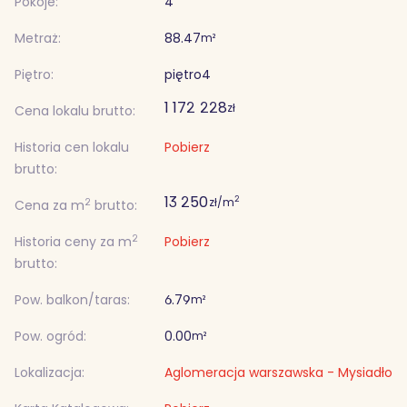
Pokoje:
4
Metraż:
88.47
m²
Piętro:
piętro
4
1 172 228
zł
Cena lokalu brutto:
Historia cen lokalu
Pobierz
brutto:
13 250
2
zł/m
2
Cena za m
brutto:
2
Historia ceny za m
Pobierz
brutto:
Pow. balkon/taras:
6.79
m²
Pow. ogród:
0.00
m²
Lokalizacja:
Aglomeracja warszawska - Mysiadło