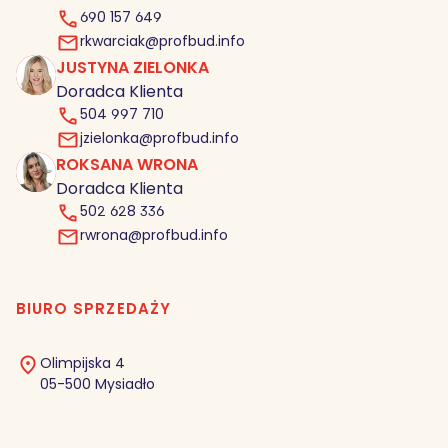
690 157 649
rkwarciak@profbud.info
JUSTYNA ZIELONKA
JZ
Doradca Klienta
504 997 710
jzielonka@profbud.info
ROKSANA WRONA
RW
Doradca Klienta
502 628 336
rwrona@profbud.info
BIURO SPRZEDAŻY
Olimpijska 4
05-500 Mysiadło