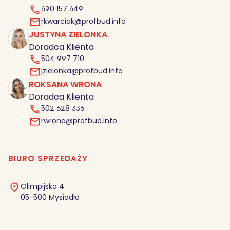
690 157 649
rkwarciak@profbud.info
JUSTYNA ZIELONKA
JZ
Doradca Klienta
504 997 710
jzielonka@profbud.info
ROKSANA WRONA
RW
Doradca Klienta
502 628 336
rwrona@profbud.info
BIURO SPRZEDAŻY
Olimpijska 4
05-500 Mysiadło