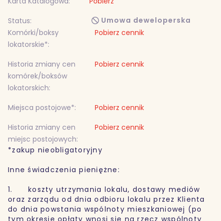
Karta Katalogowa:
Pobierz
Umowa deweloperska
Status:
Komórki/boksy
Pobierz cennik
lokatorskie*:
Historia zmiany cen
Pobierz cennik
komórek/boksów
lokatorskich:
Miejsca postojowe*:
Pobierz cennik
Historia zmiany cen
Pobierz cennik
miejsc postojowych:
*zakup nieobligatoryjny
Inne świadczenia pieniężne:
1. koszty utrzymania lokalu, dostawy mediów
oraz zarządu od dnia odbioru lokalu przez Klienta
do dnia powstania wspólnoty mieszkaniowej (po
tym okresie opłaty wnosi się na rzecz wspólnoty