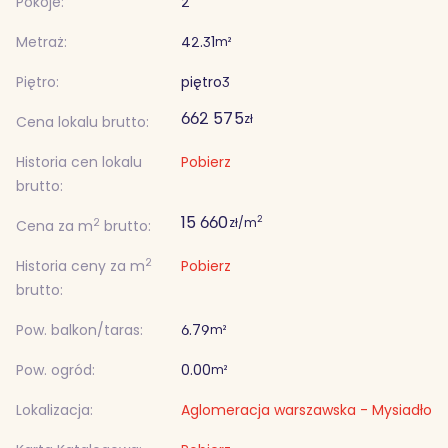
Pokoje:
2
Metraż:
42.31
m²
Piętro:
piętro
3
662 575
zł
Cena lokalu brutto:
Historia cen lokalu
Pobierz
brutto:
15 660
2
zł/m
2
Cena za m
brutto:
2
Historia ceny za m
Pobierz
brutto:
Pow. balkon/taras:
6.79
m²
Pow. ogród:
0.00
m²
Lokalizacja:
Aglomeracja warszawska - Mysiadło