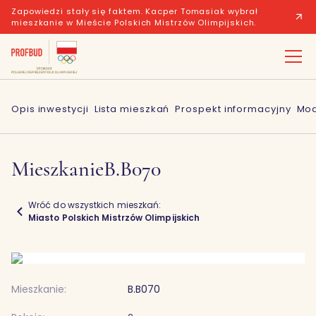
Zapowiedzi stały się faktem. Kacper Tomasiak wybrał
mieszkanie w Mieście Polskich Mistrzów Olimpijskich.
Opis inwestycji
Lista mieszkań
Prospekt informacyjny
Mod
Mieszkanie
B.B070
Wróć do wszystkich mieszkań:
Miasto Polskich Mistrzów Olimpijskich
Mieszkanie:
B.B070