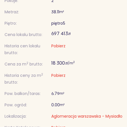
Pokoje:
2
Metraż:
38.11
m²
Piętro:
piętro
5
697 413
zł
Cena lokalu brutto:
Historia cen lokalu
Pobierz
brutto:
18 300
2
zł/m
2
Cena za m
brutto:
2
Historia ceny za m
Pobierz
brutto:
Pow. balkon/taras:
6.79
m²
Pow. ogród:
0.00
m²
Lokalizacja:
Aglomeracja warszawska - Mysiadło