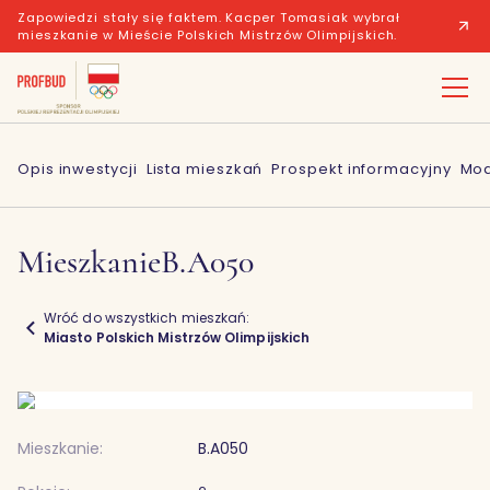
Zapowiedzi stały się faktem. Kacper Tomasiak wybrał
mieszkanie w Mieście Polskich Mistrzów Olimpijskich.
Opis inwestycji
Lista mieszkań
Prospekt informacyjny
Mod
Mieszkanie
B.A050
Wróć do wszystkich mieszkań:
Miasto Polskich Mistrzów Olimpijskich
Mieszkanie:
B.A050