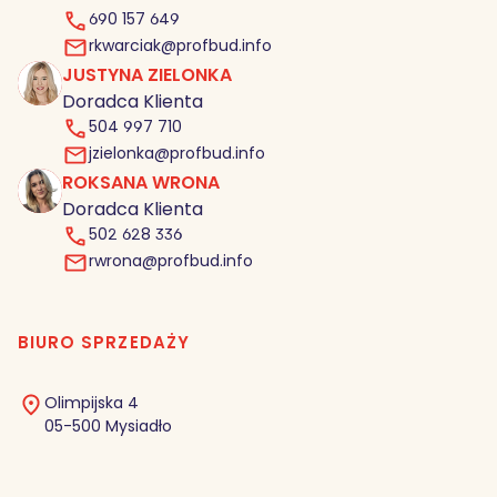
690 157 649
rkwarciak@profbud.info
JUSTYNA ZIELONKA
JZ
Doradca Klienta
504 997 710
jzielonka@profbud.info
ROKSANA WRONA
RW
Doradca Klienta
502 628 336
rwrona@profbud.info
BIURO SPRZEDAŻY
Olimpijska 4
05-500 Mysiadło