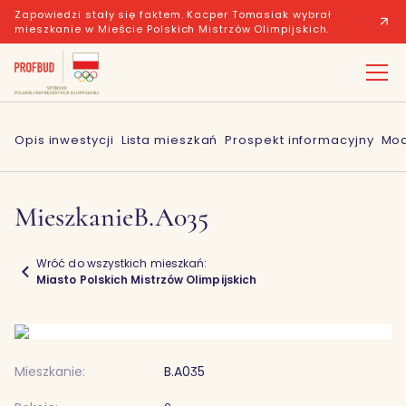
Zapowiedzi stały się faktem. Kacper Tomasiak wybrał
mieszkanie w Mieście Polskich Mistrzów Olimpijskich.
Opis inwestycji
Lista mieszkań
Prospekt informacyjny
Mod
Mieszkanie
B.A035
Wróć do wszystkich mieszkań:
Miasto Polskich Mistrzów Olimpijskich
Mieszkanie:
B.A035