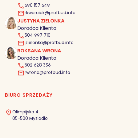
690 157 649
rkwarciak@profbud.info
JUSTYNA ZIELONKA
JZ
Doradca Klienta
504 997 710
jzielonka@profbud.info
ROKSANA WRONA
RW
Doradca Klienta
502 628 336
rwrona@profbud.info
BIURO SPRZEDAŻY
Olimpijska 4
05-500 Mysiadło