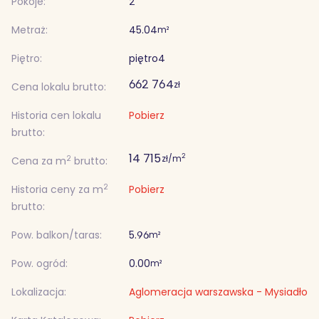
Pokoje:
2
Metraż:
45.04
m²
Piętro:
piętro
4
662 764
zł
Cena lokalu brutto:
Historia cen lokalu
Pobierz
brutto:
14 715
2
zł/m
2
Cena za m
brutto:
2
Historia ceny za m
Pobierz
brutto:
Pow. balkon/taras:
5.96
m²
Pow. ogród:
0.00
m²
Lokalizacja:
Aglomeracja warszawska - Mysiadło