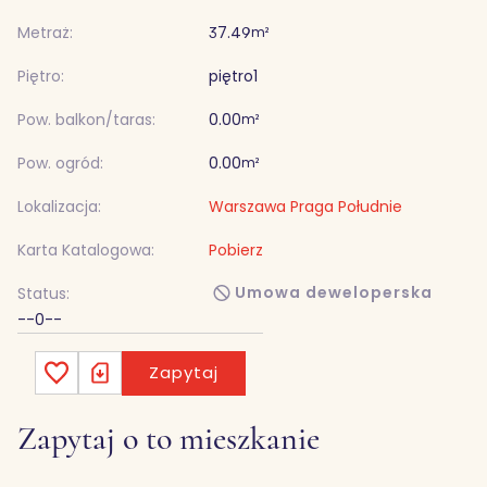
Metraż:
37.49
m²
Piętro:
piętro
1
Pow. balkon/taras:
0.00
m²
Pow. ogród:
0.00
m²
Lokalizacja:
Warszawa Praga Południe
Karta Katalogowa:
Pobierz
Umowa deweloperska
Status:
--0--
Zapytaj
Zapytaj o to mieszkanie