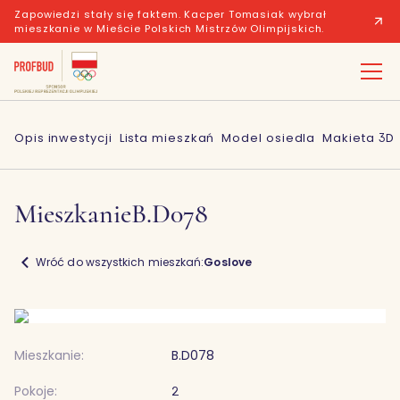
Zapowiedzi stały się faktem. Kacper Tomasiak wybrał
mieszkanie w Mieście Polskich Mistrzów Olimpijskich.
Opis inwestycji
Lista mieszkań
Model osiedla
Makieta 3D
Mieszkanie
B.D078
Wróć do wszystkich mieszkań:
Goslove
Mieszkanie:
B.D078
Pokoje:
2