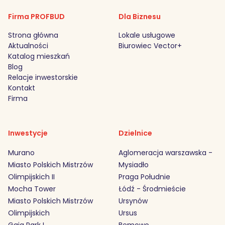
Firma PROFBUD
Dla Biznesu
Strona główna
Lokale usługowe
Aktualności
Biurowiec Vector+
Katalog mieszkań
Blog
Relacje inwestorskie
Kontakt
Firma
Inwestycje
Dzielnice
Murano
Aglomeracja warszawska -
Miasto Polskich Mistrzów
Mysiadło
Olimpijskich II
Praga Południe
Mocha Tower
Łódź - Środmieście
Miasto Polskich Mistrzów
Ursynów
Olimpijskich
Ursus
Gaia Park I
Bemowo