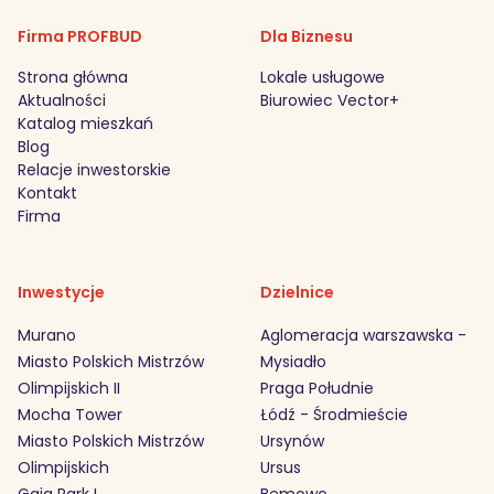
Firma PROFBUD
Dla Biznesu
Strona główna
Lokale usługowe
Aktualności
Biurowiec Vector+
Katalog mieszkań
Blog
Relacje inwestorskie
Kontakt
Firma
Inwestycje
Dzielnice
Murano
Aglomeracja warszawska -
Miasto Polskich Mistrzów
Mysiadło
Olimpijskich II
Praga Południe
Mocha Tower
Łódź - Środmieście
Miasto Polskich Mistrzów
Ursynów
Olimpijskich
Ursus
Gaia Park I
Bemowo