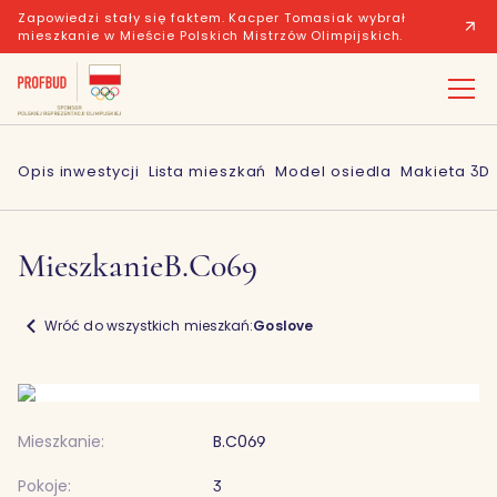
Zapowiedzi stały się faktem. Kacper Tomasiak wybrał
mieszkanie w Mieście Polskich Mistrzów Olimpijskich.
Opis inwestycji
Lista mieszkań
Model osiedla
Makieta 3D
Mieszkanie
B.C069
Wróć do wszystkich mieszkań:
Goslove
Mieszkanie:
B.C069
Pokoje:
3