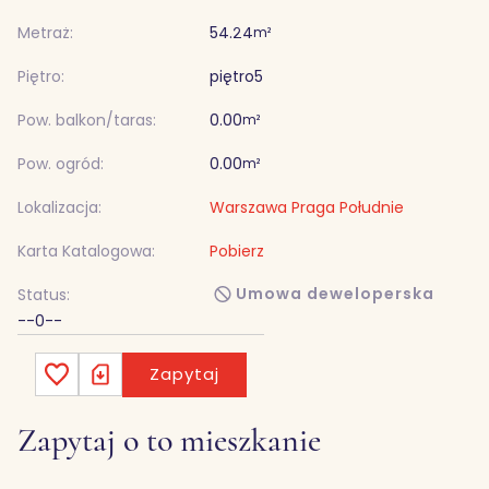
Metraż:
54.24
m²
Piętro:
piętro
5
Pow. balkon/taras:
0.00
m²
Pow. ogród:
0.00
m²
Lokalizacja:
Warszawa Praga Południe
Karta Katalogowa:
Pobierz
Umowa deweloperska
Status:
--0--
Zapytaj
Zapytaj o to mieszkanie