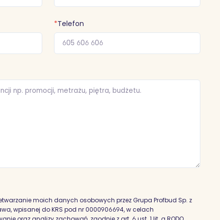
*
Telefon
etwarzanie moich danych osobowych przez Grupa Profbud Sp. z
szawa, wpisanej do KRS pod nr 0000906694, w celach
nie oraz analizy zachowań, zgodnie z art. 6 ust. 1 lit. a RODO,