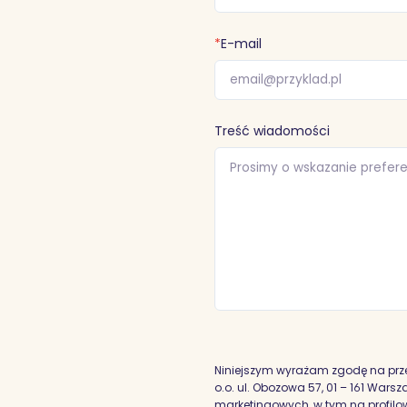
*
E-mail
Treść wiadomości
Niniejszym wyrażam zgodę na prz
o.o. ul. Obozowa 57, 01 – 161 War
marketingowych, w tym na profilowa