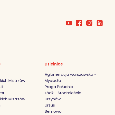
e
Dzielnice
Aglomeracja warszawska -
kich Mistrzów
Mysiadło
II
Praga Południe
er
Łódź - Środmieście
kich Mistrzów
Ursynów
h
Ursus
Bemowo