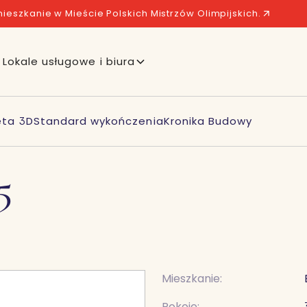
ieszkanie w Mieście Polskich Mistrzów Olimpijskich.
Lokale usługowe i biura
eta 3D
Standard wykończenia
Kronika Budowy
5
Mieszkanie:
Pokoje: