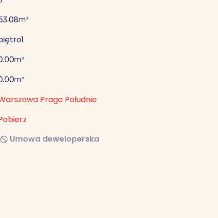
53.08
m²
piętro
1
0.00
m²
0.00
m²
Warszawa Praga Południe
Pobierz
Umowa deweloperska