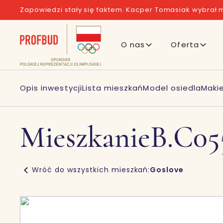
Zapowiedzi stały się faktem. Kacper Tomasiak wybrał m
O nas
Oferta
Opis inwestycji
Lista mieszkań
Model osiedla
Maki
Mieszkanie
B.C05
Wróć do wszystkich mieszkań:
Goslove