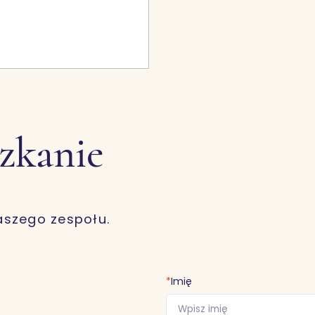
szkanie
aszego zespołu.
*
Imię