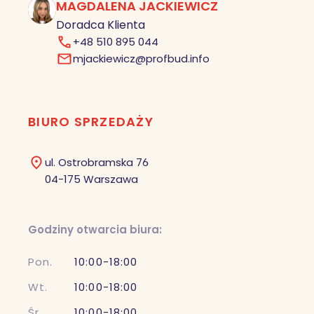
MAGDALENA JACKIEWICZ
MJ
Doradca Klienta
+48 510 895 044
mjackiewicz@profbud.info
BIURO SPRZEDAŻY
ul. Ostrobramska 76
04-175 Warszawa
Godziny otwarcia biura:
Pon.
10:00-18:00
Wt.
10:00-18:00
Śr.
10:00-18:00