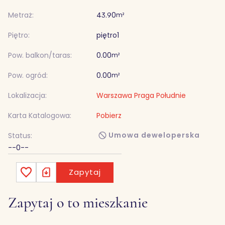
Metraż:
43.90
m²
Piętro:
piętro
1
Pow. balkon/taras:
0.00
m²
Pow. ogród:
0.00
m²
Lokalizacja:
Warszawa Praga Południe
Karta Katalogowa:
Pobierz
Umowa deweloperska
Status:
--0--
Zapytaj
Zapytaj o to mieszkanie