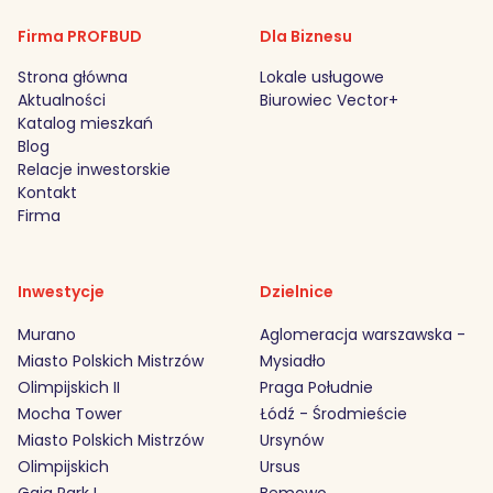
Firma PROFBUD
Dla Biznesu
Strona główna
Lokale usługowe
Aktualności
Biurowiec Vector+
Katalog mieszkań
Blog
Relacje inwestorskie
Kontakt
Firma
Inwestycje
Dzielnice
Murano
Aglomeracja warszawska -
Miasto Polskich Mistrzów
Mysiadło
Olimpijskich II
Praga Południe
Mocha Tower
Łódź - Środmieście
Miasto Polskich Mistrzów
Ursynów
Olimpijskich
Ursus
Gaia Park I
Bemowo