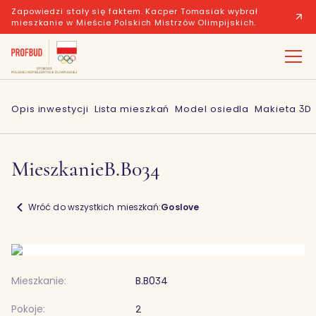
Zapowiedzi stały się faktem. Kacper Tomasiak wybrał
mieszkanie w Mieście Polskich Mistrzów Olimpijskich.
Opis inwestycji
Lista mieszkań
Model osiedla
Makieta 3D
Mieszkanie
B.B034
Wróć do wszystkich mieszkań:
Goslove
Mieszkanie:
B.B034
Pokoje:
2