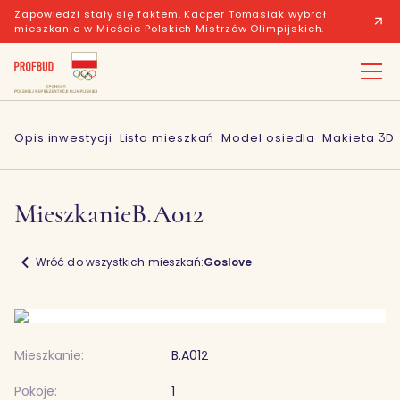
Zapowiedzi stały się faktem. Kacper Tomasiak wybrał
mieszkanie w Mieście Polskich Mistrzów Olimpijskich.
Opis inwestycji
Lista mieszkań
Model osiedla
Makieta 3D
Mieszkanie
B.A012
Wróć do wszystkich mieszkań:
Goslove
Mieszkanie:
B.A012
Pokoje:
1