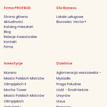
Firma PROFBUD
Dla Biznesu
Strona główna
Lokale usługowe
Aktualności
Biurowiec Vector+
Katalog mieszkań
Blog
Relacje inwestorskie
Kontakt
Firma
Inwestycje
Dzielnice
Murano
Aglomeracja warszawska -
Miasto Polskich Mistrzów
Mysiadło
Olimpijskich II
Praga Południe
Mocha Tower
Łódź - Środmieście
Miasto Polskich Mistrzów
Ursynów
Olimpijskich
Ursus
Gaia Park I
Bemowo