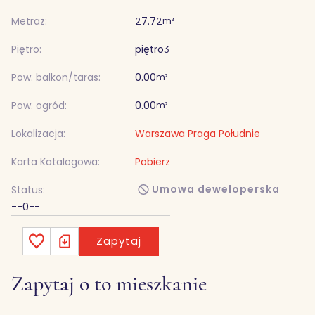
Metraż:
27.72
m²
Piętro:
piętro
3
Pow. balkon/taras:
0.00
m²
Pow. ogród:
0.00
m²
Lokalizacja:
Warszawa Praga Południe
Karta Katalogowa:
Pobierz
Umowa deweloperska
Status:
--0--
Zapytaj
Zapytaj o to mieszkanie