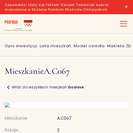
Zapowiedzi stały się faktem. Kacper Tomasiak wybrał
mieszkanie w Mieście Polskich Mistrzów Olimpijskich.
Opis inwestycji
Lista mieszkań
Model osiedla
Makieta 3D
Mieszkanie
A.C067
Wróć do wszystkich mieszkań:
Goslove
Mieszkanie:
A.C067
Pokoje:
3