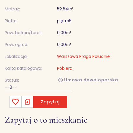
Metraż:
59.54
m²
Piętro:
piętro
5
Pow. balkon/taras:
0.00
m²
Pow. ogród:
0.00
m²
Lokalizacja:
Warszawa Praga Południe
Karta Katalogowa:
Pobierz
Umowa deweloperska
Status:
--0--
Zapytaj
Zapytaj o to mieszkanie