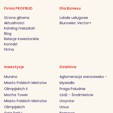
Firma PROFBUD
Dla Biznesu
Strona główna
Lokale usługowe
Aktualności
Biurowiec Vector+
Katalog mieszkań
Blog
Relacje inwestorskie
Kontakt
Firma
Inwestycje
Dzielnice
Murano
Aglomeracja warszawska -
Miasto Polskich Mistrzów
Mysiadło
Olimpijskich II
Praga Południe
Mocha Tower
Łódź - Środmieście
Miasto Polskich Mistrzów
Ursynów
Olimpijskich
Ursus
Gaia Park I
Bemowo