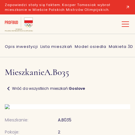
Zapowiedzi stały się faktem. Kacper Tomasiak wybrał
mieszkanie w Mieście Polskich Mistrzów Olimpijskich.
Opis inwestycji
Lista mieszkań
Model osiedla
Makieta 3D
Mieszkanie
A.B035
Wróć do wszystkich mieszkań:
Goslove
Mieszkanie:
A.B035
Pokoje:
2