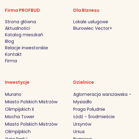
Firma PROFBUD
Dla Biznesu
Strona główna
Lokale usługowe
Aktualności
Biurowiec Vector+
Katalog mieszkań
Blog
Relacje inwestorskie
Kontakt
Firma
Inwestycje
Dzielnice
Murano
Aglomeracja warszawska -
Miasto Polskich Mistrzów
Mysiadło
Olimpijskich II
Praga Południe
Mocha Tower
Łódź - Środmieście
Miasto Polskich Mistrzów
Ursynów
Olimpijskich
Ursus
Gaia Park I
Bemowo