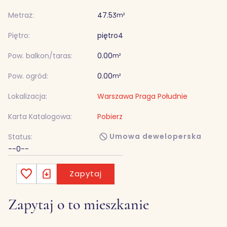
Metraż:
47.53
m²
Piętro:
piętro
4
Pow. balkon/taras:
0.00
m²
Pow. ogród:
0.00
m²
Lokalizacja:
Warszawa Praga Południe
Karta Katalogowa:
Pobierz
Umowa deweloperska
Status:
--0--
Zapytaj
Zapytaj o to mieszkanie