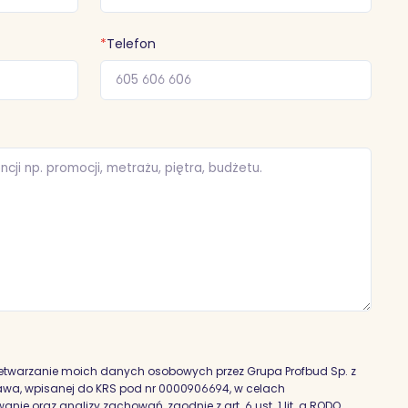
*
Telefon
etwarzanie moich danych osobowych przez Grupa Profbud Sp. z
szawa, wpisanej do KRS pod nr 0000906694, w celach
nie oraz analizy zachowań, zgodnie z art. 6 ust. 1 lit. a RODO,