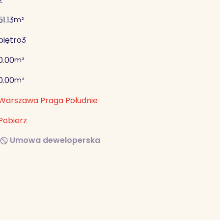
51.13
m²
piętro
3
0.00
m²
0.00
m²
Warszawa Praga Południe
Pobierz
Umowa deweloperska