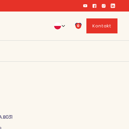
Kontakt
0
A.B031
2