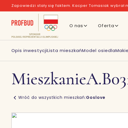
Zapowiedzi stały się faktem. Kacper Tomasiak wybrał m
O nas
Oferta
Opis inwestycji
Lista mieszkań
Model osiedla
Maki
Mieszkanie
A.B03
Wróć do wszystkich mieszkań:
Goslove