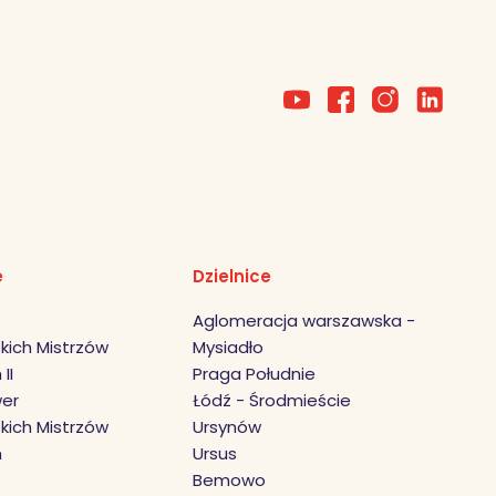
e
Dzielnice
Aglomeracja warszawska -
kich Mistrzów
Mysiadło
II
Praga Południe
er
Łódź - Środmieście
kich Mistrzów
Ursynów
h
Ursus
Bemowo