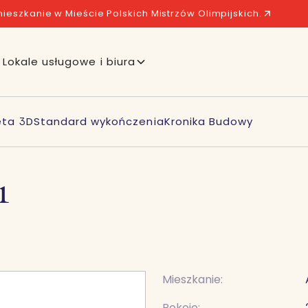
ieszkanie w Mieście Polskich Mistrzów Olimpijskich.
Lokale usługowe i biura
eta 3D
Standard wykończenia
Kronika Budowy
1
Mieszkanie:
Pokoje: