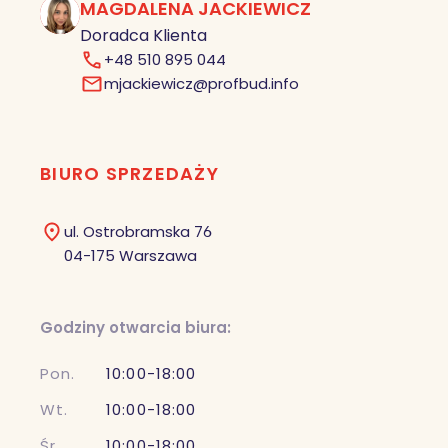
MAGDALENA JACKIEWICZ
MJ
Doradca Klienta
+48 510 895 044
mjackiewicz@profbud.info
BIURO SPRZEDAŻY
ul. Ostrobramska 76
04-175 Warszawa
Godziny otwarcia biura:
Pon.
10:00-18:00
Wt.
10:00-18:00
Śr.
10:00-18:00