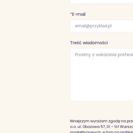
*
E-mail
Treść wiadomości
Niniejszym wyrażam zgodę na prz
o.o. ul. Obozowa 57, 01 – 161 War
marketingowych, w tym na profilowa