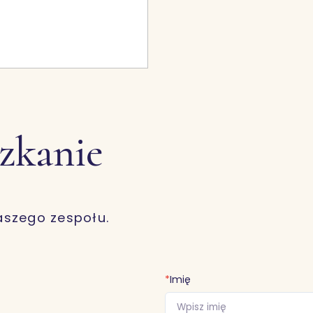
szkanie
aszego zespołu.
*
Imię