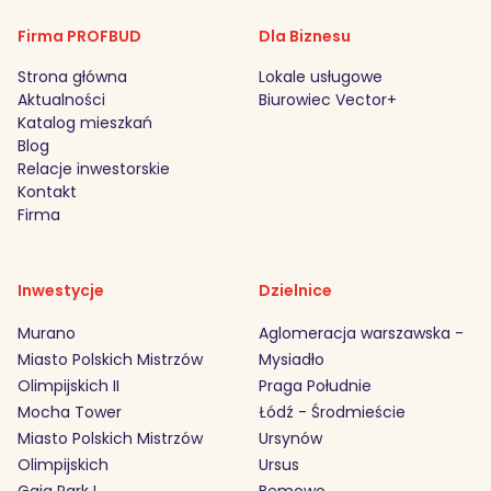
Firma PROFBUD
Dla Biznesu
Strona główna
Lokale usługowe
Aktualności
Biurowiec Vector+
Katalog mieszkań
Blog
Relacje inwestorskie
Kontakt
Firma
Inwestycje
Dzielnice
Murano
Aglomeracja warszawska -
Miasto Polskich Mistrzów
Mysiadło
Olimpijskich II
Praga Południe
Mocha Tower
Łódź - Środmieście
Miasto Polskich Mistrzów
Ursynów
Olimpijskich
Ursus
Gaia Park I
Bemowo