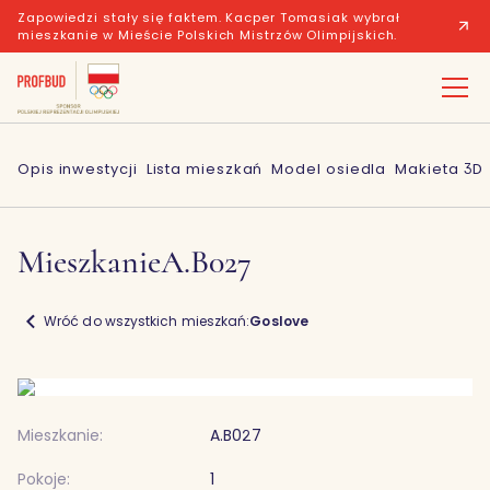
Zapowiedzi stały się faktem. Kacper Tomasiak wybrał
mieszkanie w Mieście Polskich Mistrzów Olimpijskich.
Opis inwestycji
Lista mieszkań
Model osiedla
Makieta 3D
Mieszkanie
A.B027
Wróć do wszystkich mieszkań:
Goslove
Mieszkanie:
A.B027
Pokoje:
1