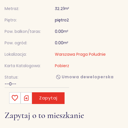
Metraż:
32.21
m²
Piętro:
piętro
2
Pow. balkon/taras:
0.00
m²
Pow. ogród:
0.00
m²
Lokalizacja:
Warszawa Praga Południe
Karta Katalogowa:
Pobierz
Umowa deweloperska
Status:
--0--
Zapytaj
Zapytaj o to mieszkanie