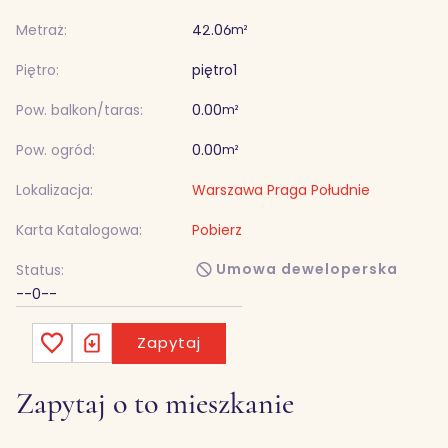
Metraż:
42.06
m²
Piętro:
piętro
1
Pow. balkon/taras:
0.00
m²
Pow. ogród:
0.00
m²
Lokalizacja:
Warszawa Praga Południe
Karta Katalogowa:
Pobierz
Umowa deweloperska
Status:
--0--
Zapytaj
Zapytaj o to mieszkanie