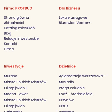
Firma PROFBUD
Dla Biznesu
Strona główna
Lokale usługowe
Aktualności
Biurowiec Vector+
Katalog mieszkań
Blog
Relacje inwestorskie
Kontakt
Firma
Inwestycje
Dzielnice
Murano
Aglomeracja warszawska -
Miasto Polskich Mistrzów
Mysiadło
Olimpijskich II
Praga Południe
Mocha Tower
Łódź - Środmieście
Miasto Polskich Mistrzów
Ursynów
Olimpijskich
Ursus
Gaia Park I
Bemowo