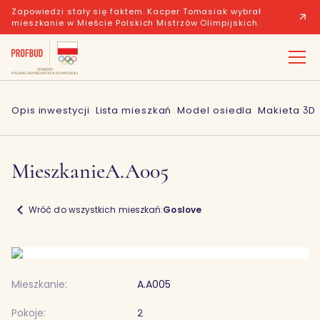
Zapowiedzi stały się faktem. Kacper Tomasiak wybrał
mieszkanie w Mieście Polskich Mistrzów Olimpijskich.
Opis inwestycji
Lista mieszkań
Model osiedla
Makieta 3D
Mieszkanie
A.A005
Wróć do wszystkich mieszkań:
Goslove
Mieszkanie:
A.A005
Pokoje:
2