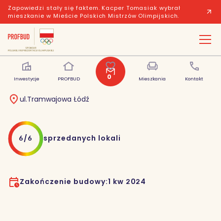
Zapowiedzi stały się faktem. Kacper Tomasiak wybrał
mieszkanie w Mieście Polskich Mistrzów Olimpijskich.
Primo III
0
Inwestycje
PROFBUD
Polubione
Mieszkania
Kontakt
ul.Tramwajowa Łódź
6
/
6
sprzedanych lokali
Zakończenie budowy:
1 kw 2024