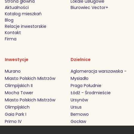
Strona główna
Lokale usługowe
Aktualności
Biurowiec Vector+
Katalog mieszkań
Blog
Relacje inwestorskie
Kontakt
Firma
Inwestycje
Dzielnice
Murano
Aglomeracja warszawska -
Miasto Polskich Mistrzów
Mysiadło
Olimpijskich II
Praga Południe
Mocha Tower
Łódź - Środmieście
Miasto Polskich Mistrzów
Ursynów
Olimpijskich
Ursus
Gaia Park I
Bemowo
Primo IV
Gocław