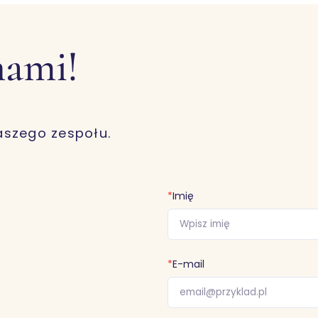
nami!
aszego zespołu.
*
Imię
*
E-mail