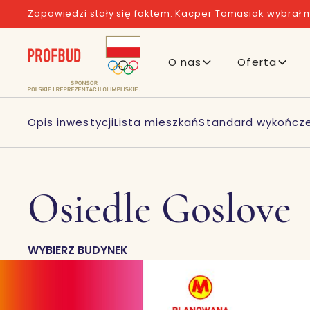
Zapowiedzi stały się faktem. Kacper Tomasiak wybrał m
O nas
Oferta
Opis inwestycji
Lista mieszkań
Standard wykończ
Osiedle Goslove
WYBIERZ BUDYNEK