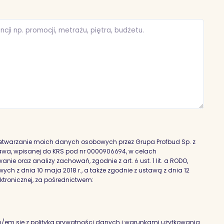
etwarzanie moich danych osobowych przez Grupa Profbud Sp. z
szawa, wpisanej do KRS pod nr 0000906694, w celach
nie oraz analizy zachowań, zgodnie z art. 6 ust. 1 lit. a RODO,
h z dnia 10 maja 2018 r., a także zgodnie z ustawą z dnia 12
ektronicznej, za pośrednictwem:
em się z polityką prywatności danych i warunkami użytkowania