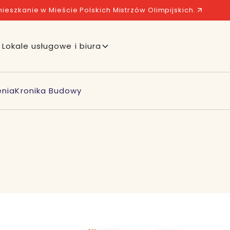
ieszkanie w Mieście Polskich Mistrzów Olimpijskich.
Lokale usługowe i biura
enia
Kronika Budowy