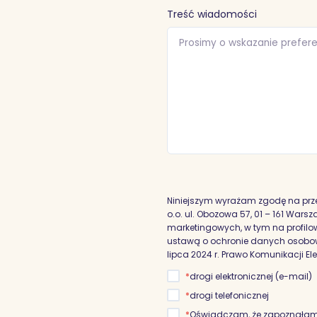
Treść wiadomości
Niniejszym wyrażam zgodę na prz
o.o. ul. Obozowa 57, 01 – 161 War
marketingowych, w tym na profilowa
ustawą o ochronie danych osobowyc
lipca 2024 r. Prawo Komunikacji El
*
drogi elektronicznej (e-mail)
*
drogi telefonicznej
*
Oświadczam, że zapoznałam/