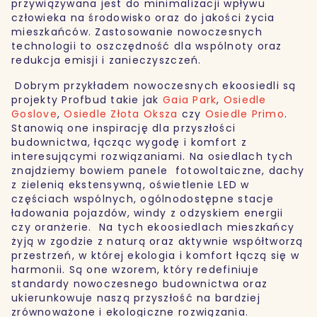
przywiązywana jest do minimalizacji wpływu
człowieka na środowisko oraz do jakości życia
mieszkańców. Zastosowanie nowoczesnych
technologii to oszczędność dla wspólnoty oraz
redukcja emisji i zanieczyszczeń.
Dobrym przykładem nowoczesnych ekoosiedli są
projekty Profbud takie jak
Gaia Park
,
Osiedle
Goslove
,
Osiedle Złota Oksza
czy
Osiedle Primo
.
Stanowią one inspirację dla przyszłości
budownictwa, łącząc wygodę i komfort z
interesującymi rozwiązaniami. Na osiedlach tych
znajdziemy bowiem panele fotowoltaiczne, dachy
z zielenią ekstensywną, oświetlenie LED w
częściach wspólnych, ogólnodostępne stacje
ładowania pojazdów, windy z odzyskiem energii
czy oranżerie. Na tych ekoosiedlach mieszkańcy
żyją w zgodzie z naturą oraz aktywnie współtworzą
przestrzeń, w której ekologia i komfort łączą się w
harmonii. Są one wzorem, który redefiniuje
standardy nowoczesnego budownictwa oraz
ukierunkowuje naszą przyszłość na bardziej
zrównoważone i ekologiczne rozwiązania.