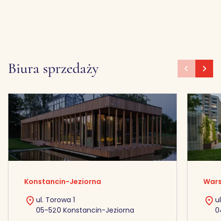
Biura sprzedaży
Konstancin-Jeziorna
Wars
ul. Torowa 1
u
05-520 Konstancin-Jeziorna
0