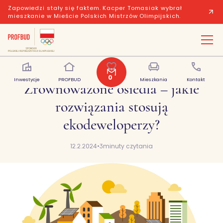
Zapowiedzi stały się faktem. Kacper Tomasiak wybrał
mieszkanie w Mieście Polskich Mistrzów Olimpijskich.
0
Inwestycje
PROFBUD
Polubione
Mieszkania
Kontakt
Zrównoważone osiedla – jakie
rozwiązania stosują
ekodeweloperzy?
12.2.2024
•
3
minuty czytania