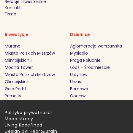
Relacje inwestorskie
Kontakt
Firma
Inwestycje
Dzielnice
Murano
Aglomeracja warszawska -
Miasto Polskich Mistrzów
Mysiadło
Olimpijskich II
Praga Południe
Mocha Tower
Łódź - Środmieście
Miasto Polskich Mistrzów
Ursynów
Olimpijskich
Ursus
Gaia Park I
Bemowo
Primo IV
Gocław
Polityka prywatności
Mapa strony
Living Redefined
Design by:
Heart&Brain