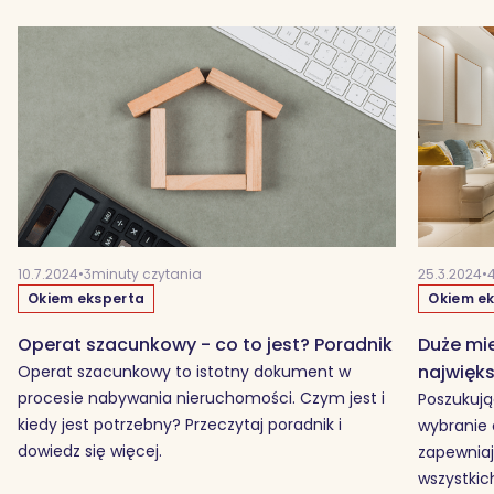
10.7.2024
•
3
minuty czytania
25.3.2024
•
Okiem eksperta
Okiem e
Operat szacunkowy - co to jest? Poradnik
Duże mie
najwięk
Operat szacunkowy to istotny dokument w
procesie nabywania nieruchomości. Czym jest i
Poszukują
kiedy jest potrzebny? Przeczytaj poradnik i
wybranie
dowiedz się więcej.
zapewniaj
wszystki