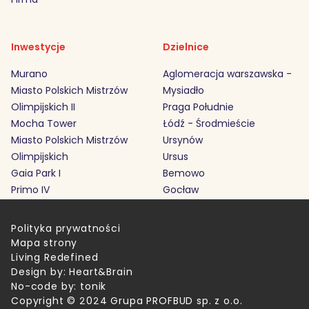
Inwestycje
Dzielnice
Murano
Aglomeracja warszawska -
Miasto Polskich Mistrzów
Mysiadło
Olimpijskich II
Praga Południe
Mocha Tower
Łódź - Środmieście
Miasto Polskich Mistrzów
Ursynów
Olimpijskich
Ursus
Gaia Park I
Bemowo
Primo IV
Gocław
Polityka prywatności
Mapa strony
Living Redefined
Design by:
Heart&Brain
No-code by:
tonik
Copyright © 2024 Grupa PROFBUD sp. z o.o.