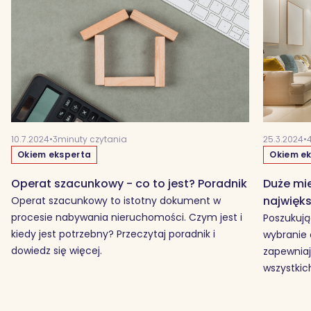
10.7.2024
•
3
minuty czytania
25.3.2024
•
Okiem eksperta
Okiem e
Operat szacunkowy - co to jest? Poradnik
Duże mie
najwięk
Operat szacunkowy to istotny dokument w
procesie nabywania nieruchomości. Czym jest i
Poszukują
kiedy jest potrzebny? Przeczytaj poradnik i
wybranie
dowiedz się więcej.
zapewniaj
wszystki