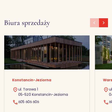
Biura sprzedaży
Konstancin-Jeziorna
Wars
ul. Torowa 1
u
05-520 Konstancin-Jeziorna
0
605 606 606
6