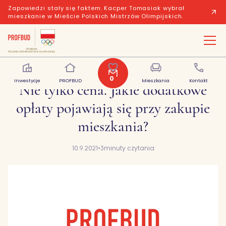
Zapowiedzi stały się faktem. Kacper Tomasiak wybrał
mieszkanie w Mieście Polskich Mistrzów Olimpijskich.
0
Inwestycje
PROFBUD
Polubione
Mieszkania
Kontakt
Nie tylko cena. Jakie dodatkowe
opłaty pojawiają się przy zakupie
mieszkania?
10.9.2021
•
3
minuty czytania