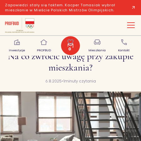
Zapowiedzi stały się faktem. Kacper Tomasiak wybrał
mieszkanie w Mieście Polskich Mistrzów Olimpijskich.
0
Inwestycje
PROFBUD
Polubione
Mieszkania
Kontakt
Na co zwrócić uwagę przy zakupie
mieszkania?
6.8.2025
•
1
minuty czytania