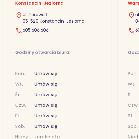
Konstancin-Jeziorna
Wars
ul. Torowa 1
u
05-520 Konstancin-Jeziorna
0
605 606 606
6
Godziny otwarcia biura:
Godz
Pon.
Umów się
Pon.
Wt.
Umów się
Wt.
Śr.
Umów się
Śr.
Czw.
Umów się
Czw
Pt.
Umów się
Pt.
Sob.
Umów się
Sob.
Niedz.
zamknięte
Nied