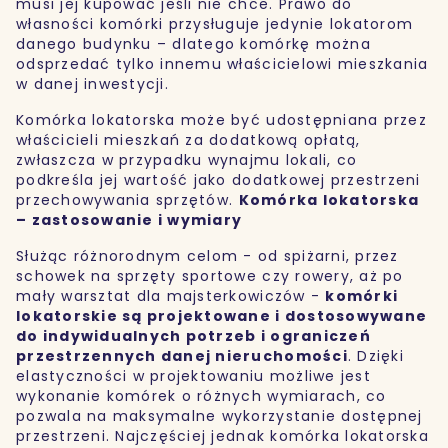
musi jej kupować jeśli nie chce. Prawo do
własności komórki przysługuje jedynie lokatorom
danego budynku – dlatego komórkę można
odsprzedać tylko innemu właścicielowi mieszkania
w danej inwestycji.
Komórka lokatorska może być udostępniana przez
właścicieli mieszkań za dodatkową opłatą,
zwłaszcza w przypadku wynajmu lokali, co
podkreśla jej wartość jako dodatkowej przestrzeni
przechowywania sprzętów.
Komórka lokatorska
– zastosowanie i wymiary
Służąc różnorodnym celom - od spiżarni, przez
schowek na sprzęty sportowe czy rowery, aż po
mały warsztat dla majsterkowiczów -
komórki
lokatorskie są projektowane i dostosowywane
do indywidualnych potrzeb i ograniczeń
przestrzennych danej nieruchomości
. Dzięki
elastyczności w projektowaniu możliwe jest
wykonanie komórek o różnych wymiarach, co
pozwala na maksymalne wykorzystanie dostępnej
przestrzeni. Najczęściej jednak komórka lokatorska