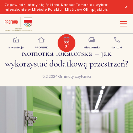
Zapowiedzi stały się faktem. Kacper Tomasiak wybrał
mieszkanie w Mieście Polskich Mistrzów Olimpijskich.
0
Inwestycje
PROFBUD
Polubione
Mieszkania
Kontakt
Komórka lokatorska – jak
wykorzystać dodatkową przestrzeń?
5.2.2024
•
3
minuty czytania