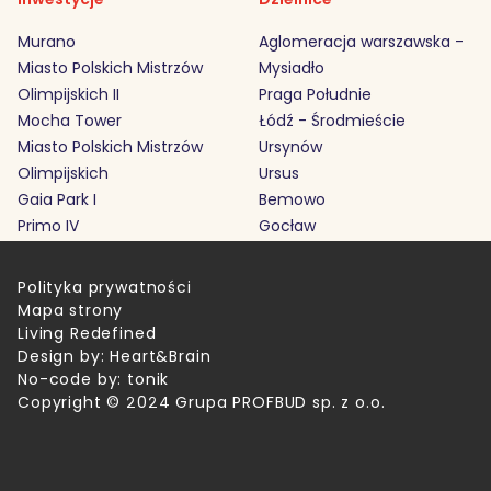
Murano
Aglomeracja warszawska -
Miasto Polskich Mistrzów
Mysiadło
Olimpijskich II
Praga Południe
Mocha Tower
Łódź - Środmieście
Miasto Polskich Mistrzów
Ursynów
Olimpijskich
Ursus
Gaia Park I
Bemowo
Primo IV
Gocław
Polityka prywatności
Mapa strony
Living Redefined
Design by:
Heart&Brain
No-code by:
tonik
Copyright © 2024 Grupa PROFBUD sp. z o.o.