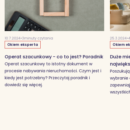
10.7.2024
•
3
minuty czytania
25.3.2024
•
Okiem eksperta
Okiem e
Operat szacunkowy - co to jest? Poradnik
Duże mie
najwięk
Operat szacunkowy to istotny dokument w
procesie nabywania nieruchomości. Czym jest i
Poszukują
kiedy jest potrzebny? Przeczytaj poradnik i
wybranie
dowiedz się więcej.
zapewniaj
wszystki