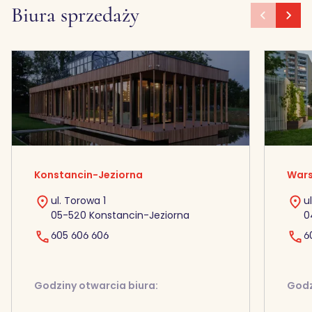
Biura sprzedaży
Konstancin-Jeziorna
Wars
ul. Torowa 1
u
05-520 Konstancin-Jeziorna
0
605 606 606
6
Godziny otwarcia biura:
Godz