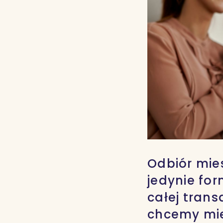
Odbiór mie
jedynie fo
całej trans
chcemy mie