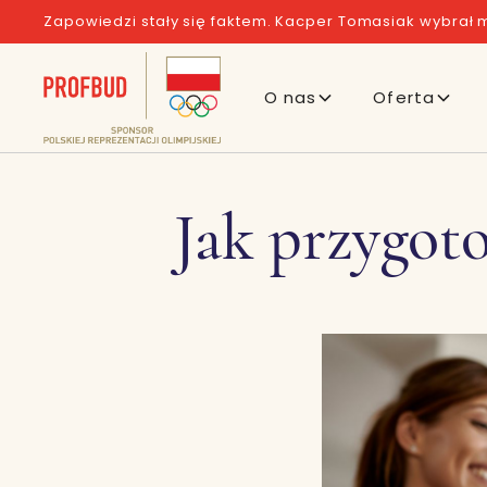
Zapowiedzi stały się faktem. Kacper Tomasiak wybrał m
O nas
Oferta
Jak przygot