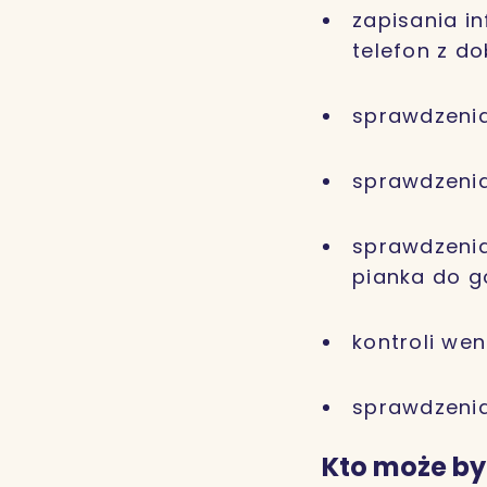
zapisania i
telefon z d
sprawdzenia
sprawdzenia
sprawdzenia
pianka do g
kontroli wen
sprawdzenia
Kto może by