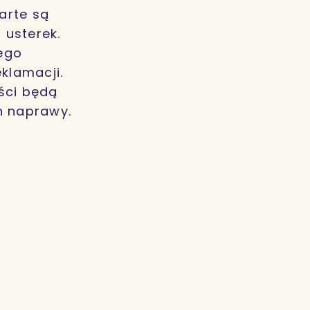
arte są
 usterek.
ego
klamacji.
ści będą
h naprawy.