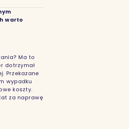
lnym
ch warto
kania? Ma to
er dotrzymał
j. Przekazane
nym wypadku
owe koszty.
 lat za naprawę