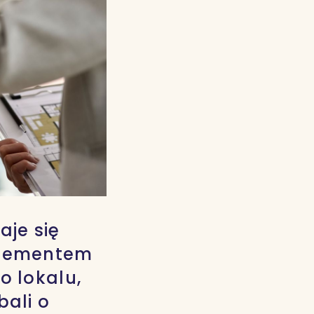
je się
 elementem
o lokalu,
ali o