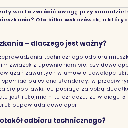
enty warto zwrócić uwagę przy samodzie
ieszkania? Oto kilka wskazówek, o który
zkania – dlaczego jest ważny?
przeprowadzenia technicznego odbioru miesz
im związek z upewnieniem się, czy dewelop
bowiązań zawartych w umowie deweloperskie
 spełniać określone standardy, w przeciw
ą się poprawki, co pociąga za sobą dodatk
ęte jest rękojmią – to oznacza, że w ciągu 5
terek odpowiada deweloper.
rotokół odbioru technicznego?