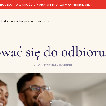
ieszkanie w Mieście Polskich Mistrzów Olimpijskich.
Lokale usługowe i biura
ować się do odbioru
2.1.2024
•
5
minuty czytania