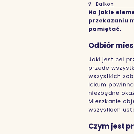
Balkon
Na jakie elem
przekazaniu m
pamiętać.
Odbiór mies
Jaki jest cel 
przede wszystk
wszystkich zo
lokum powinno
niezbędne okaż
Mieszkanie obj
wszystkich us
Czym jest p