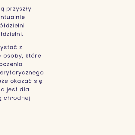
ą przyszły
ntualnie
łdzielni
dzielni.
ystać z
 osoby, które
eoczenia
erytorycznego
że okazać się
a jest dla
ą chłodnej