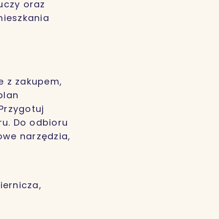
uczy oraz
mieszkania
e z zakupem,
plan
Przygotuj
ru. Do odbioru
we narzędzia,
ernicza,