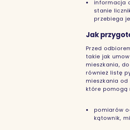
informacja 
stanie licz
przebiega j
Jak przygot
Przed odbiore
takie jak umow
mieszkania, do
również listę 
mieszkania od
które pomogą
pomiarów od
kątownik, m