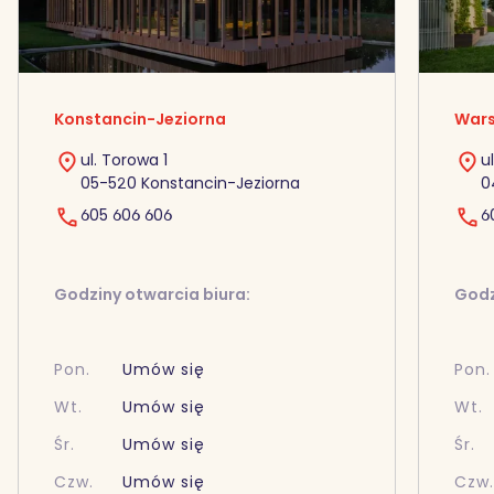
Konstancin-Jeziorna
Wars
ul. Torowa 1
u
05-520 Konstancin-Jeziorna
0
605 606 606
6
Godziny otwarcia biura:
Godz
Pon.
Umów się
Pon.
Wt.
Umów się
Wt.
Śr.
Umów się
Śr.
Czw.
Umów się
Czw