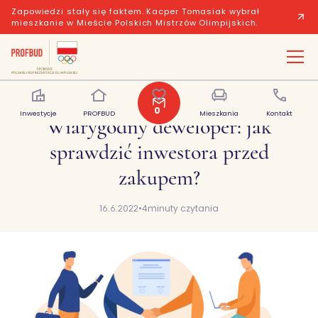
Zapowiedzi stały się faktem. Kacper Tomasiak wybrał
mieszkanie w Mieście Polskich Mistrzów Olimpijskich.
0
Inwestycje
PROFBUD
Polubione
Mieszkania
Kontakt
Wiarygodny deweloper: jak
sprawdzić inwestora przed
zakupem?
16.6.2022
•
4
minuty czytania