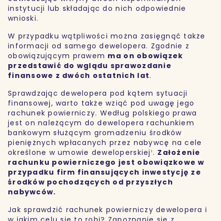
instytucji lub składając do nich odpowiednie
wnioski.
W przypadku wątpliwości można zasięgnąć także
informacji od samego dewelopera. Zgodnie z
obowiązującym prawem
ma on obowiązek
przedstawić do wglądu sprawozdanie
finansowe z dwóch ostatnich lat
.
Sprawdzając dewelopera pod kątem sytuacji
finansowej, warto także wziąć pod uwagę jego
rachunek powierniczy. Według polskiego prawa
jest on należącym do dewelopera rachunkiem
bankowym służącym gromadzeniu środków
pieniężnych wpłacanych przez nabywcę na cele
określone w umowie deweloperskiej
¹
.
Założenie
rachunku powierniczego jest obowiązkowe w
przypadku firm finansujących inwestycję ze
środków pochodzących od przyszłych
nabywców.
Jak sprawdzić rachunek powierniczy dewelopera i
w jakim celu się to robi? Zapoznanie się z