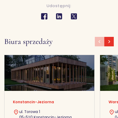
Udostępnij:
Biura sprzedaży
Konstancin-Jeziorna
Wars
ul. Torowa 1
u
05-520 Konstancin-Jeziorna
0