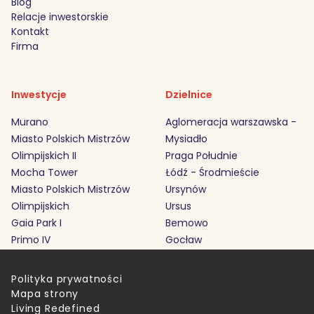
Blog
Relacje inwestorskie
Kontakt
Firma
Inwestycje
Dzielnice
Murano
Aglomeracja warszawska -
Miasto Polskich Mistrzów
Mysiadło
Olimpijskich II
Praga Południe
Mocha Tower
Łódź - Środmieście
Miasto Polskich Mistrzów
Ursynów
Olimpijskich
Ursus
Gaia Park I
Bemowo
Primo IV
Gocław
Polityka prywatności
Mapa strony
Living Redefined