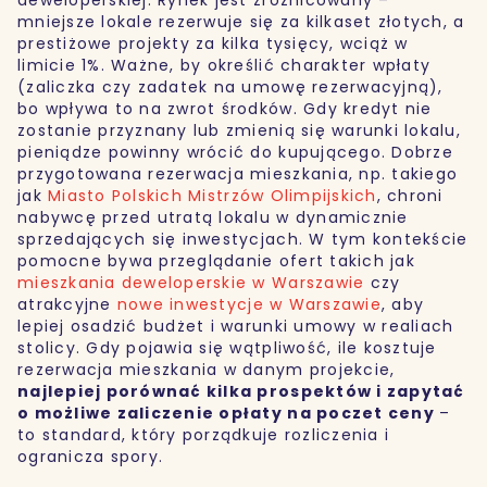
mniejsze lokale rezerwuje się za kilkaset złotych, a
prestiżowe projekty za kilka tysięcy, wciąż w
limicie 1%. Ważne, by określić charakter wpłaty
(zaliczka czy zadatek na umowę rezerwacyjną),
bo wpływa to na zwrot środków. Gdy kredyt nie
zostanie przyznany lub zmienią się warunki lokalu,
pieniądze powinny wrócić do kupującego. Dobrze
przygotowana rezerwacja mieszkania, np. takiego
jak
Miasto Polskich Mistrzów Olimpijskich
, chroni
nabywcę przed utratą lokalu w dynamicznie
sprzedających się inwestycjach. W tym kontekście
pomocne bywa przeglądanie ofert takich jak
mieszkania deweloperskie w Warszawie
czy
atrakcyjne
nowe inwestycje w Warszawie
, aby
lepiej osadzić budżet i warunki umowy w realiach
stolicy. Gdy pojawia się wątpliwość, ile kosztuje
rezerwacja mieszkania w danym projekcie,
najlepiej porównać kilka prospektów i zapytać
o możliwe zaliczenie opłaty na poczet ceny
–
to standard, który porządkuje rozliczenia i
ogranicza spory.