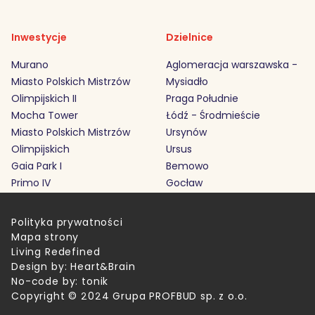
Inwestycje
Dzielnice
Murano
Aglomeracja warszawska -
Miasto Polskich Mistrzów
Mysiadło
Olimpijskich II
Praga Południe
Mocha Tower
Łódź - Środmieście
Miasto Polskich Mistrzów
Ursynów
Olimpijskich
Ursus
Gaia Park I
Bemowo
Primo IV
Gocław
Polityka prywatności
Mapa strony
Living Redefined
Design by:
Heart&Brain
No-code by:
tonik
Copyright © 2024 Grupa PROFBUD sp. z o.o.