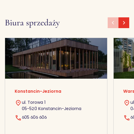
Biura sprzedaży
Konstancin-Jeziorna
Wars
ul. Torowa 1
u
05-520 Konstancin-Jeziorna
0
605 606 606
6