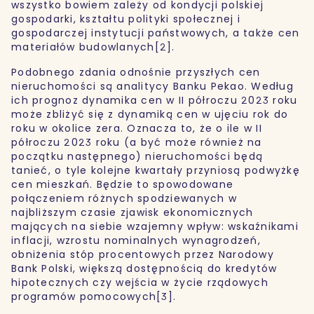
wszystko bowiem zależy od kondycji polskiej
gospodarki, kształtu polityki społecznej i
gospodarczej instytucji państwowych, a także cen
materiałów budowlanych[2].
Podobnego zdania odnośnie przyszłych cen
nieruchomości są analitycy Banku Pekao. Według
ich prognoz dynamika cen w II półroczu 2023 roku
może zbliżyć się z dynamiką cen w ujęciu rok do
roku w okolice zera. Oznacza to, że o ile w II
półroczu 2023 roku (a być może również na
początku następnego) nieruchomości będą
tanieć, o tyle kolejne kwartały przyniosą podwyżkę
cen mieszkań. Będzie to spowodowane
połączeniem różnych spodziewanych w
najbliższym czasie zjawisk ekonomicznych
mających na siebie wzajemny wpływ: wskaźnikami
inflacji, wzrostu nominalnych wynagrodzeń,
obniżenia stóp procentowych przez Narodowy
Bank Polski, większą dostępnością do kredytów
hipotecznych czy wejścia w życie rządowych
programów pomocowych[3].