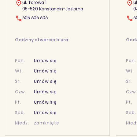
ul. Torowa 1
u
05-520 Konstancin-Jeziorna
0
605 606 606
6
Godziny otwarcia biura:
Godz
Pon.
Umów się
Pon.
Wt.
Umów się
Wt.
Śr.
Umów się
Śr.
Czw.
Umów się
Czw
Pt.
Umów się
Pt.
Sob.
Umów się
Sob.
Niedz.
zamknięte
Nied