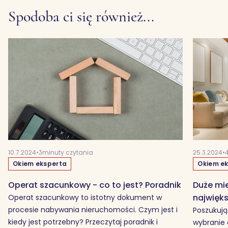
Spodoba ci się również...
10.7.2024
•
3
minuty czytania
25.3.2024
•
Okiem eksperta
Okiem e
Operat szacunkowy - co to jest? Poradnik
Duże mie
najwięk
Operat szacunkowy to istotny dokument w
procesie nabywania nieruchomości. Czym jest i
Poszukują
kiedy jest potrzebny? Przeczytaj poradnik i
wybranie