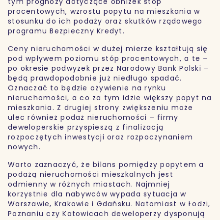
tym prognozy dotyczące obniżek stóp
procentowych, wzrostu popytu na mieszkania w
stosunku do ich podaży oraz skutków rządowego
programu Bezpieczny Kredyt.
Ceny nieruchomości w dużej mierze kształtują się
pod wpływem poziomu stóp procentowych, a te –
po okresie podwyżek przez Narodowy Bank Polski –
będą prawdopodobnie już niedługo spadać.
Oznaczać to będzie ożywienie na rynku
nieruchomości, a co za tym idzie większy popyt na
mieszkania. Z drugiej strony zwiększeniu może
ulec również podaż nieruchomości – firmy
deweloperskie przyspieszą z finalizacją
rozpoczętych inwestycji oraz rozpoczynaniem
nowych.
Warto zaznaczyć, że bilans pomiędzy popytem a
podażą nieruchomości mieszkalnych jest
odmienny w różnych miastach. Najmniej
korzystnie dla nabywców wypada sytuacja w
Warszawie, Krakowie i Gdańsku. Natomiast w Łodzi,
Poznaniu czy Katowicach deweloperzy dysponują