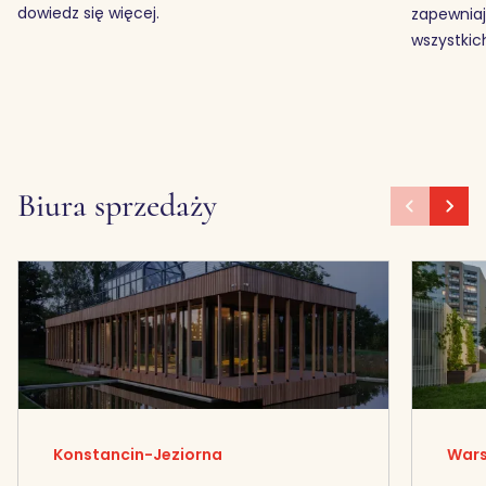
dowiedz się więcej.
zapewniaj
wszystki
Biura sprzedaży
Konstancin-Jeziorna
Wars