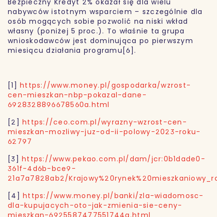
Bezpieczny Kredyt 2% okazał się dla wielu
nabywców istotnym wsparciem – szczególnie dla
osób mogących sobie pozwolić na niski wkład
własny (poniżej 5 proc.). To właśnie ta grupa
wnioskodawców jest dominująca po pierwszym
miesiącu działania programu[6].
[1]
https://www.money.pl/gospodarka/wzrost-
cen-mieszkan-nbp-pokazal-dane-
6928328896678560a.html
[2]
https://ceo.com.pl/wyrazny-wzrost-cen-
mieszkan-mozliwy-juz-od-ii-polowy-2023-roku-
62797
[3]
https://www.pekao.com.pl/dam/jcr:0b1dade0-
361f-4d6b-bce9-
21a7a7828ab2/Krajowy%20rynek%20mieszkaniowy_r
[4]
https://www.money.pl/banki/zla-wiadomosc-
dla-kupujacych-oto-jak-zmienia-sie-ceny-
mieszkan-6925587477551744a.html