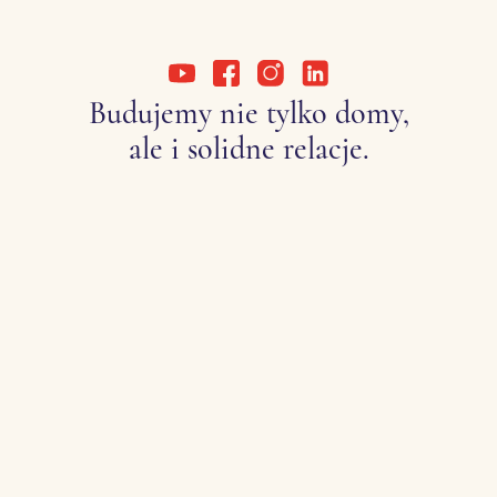
Budujemy nie tylko domy,
ale i solidne relacje.
ul. Obozowa 57
01-161 Warszawa
605 606 606
biuro@profbud.info
Strona główna
Lokale usługowe
Aktualności
Biurowiec Vector+