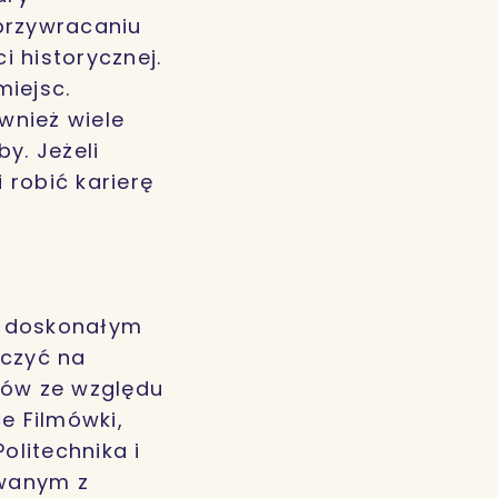
przywracaniu
 historycznej.
miejsc.
ównież wiele
y. Jeżeli
 robić karierę
ż doskonałym
aczyć na
tów ze względu
e Filmówki,
olitechnika i
owanym z