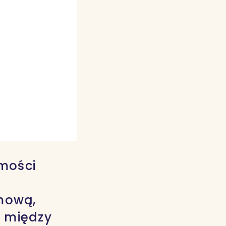
mości
lmową,
y między