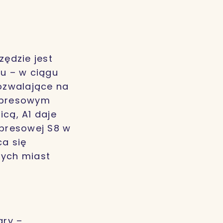
zędzie jest
ju – w ciągu
pozwalające na
kspresowym
icą, A1 daje
spresowej S8 w
ca się
zych miast
ary –