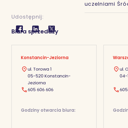
uczelniami Śró
Udostępnij:
Biura sprzedaży
Konstancin-Jeziorna
Warsz
ul. Torowa 1
ul.
05-520 Konstancin-
04-
Jeziorna
605 606 606
605
Godziny otwarcia biura:
Godzin