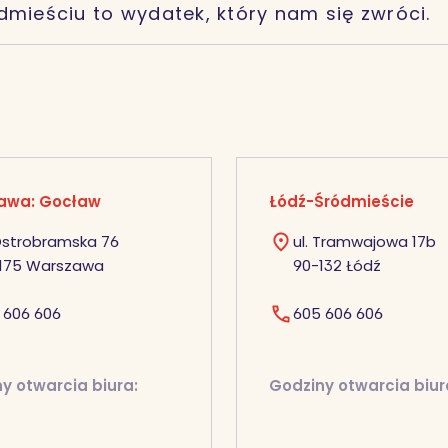
dmieściu to wydatek, który nam się zwróci.
awa: Gocław
Łódź-Śródmieście
 Ostrobramska 76
ul. Tramwajowa 17b
175 Warszawa
90-132 Łódź
 606 606
605 606 606
y otwarcia biura:
Godziny otwarcia biur