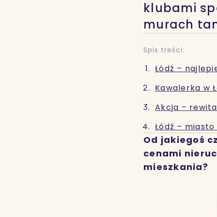
klubami sp
murach ta
Spis treści:
Łódź – najlepi
Kawalerka w Ł
Akcja – rewita
Łódź – miasto
Od jakiegoś c
cenami nieruc
mieszkania?