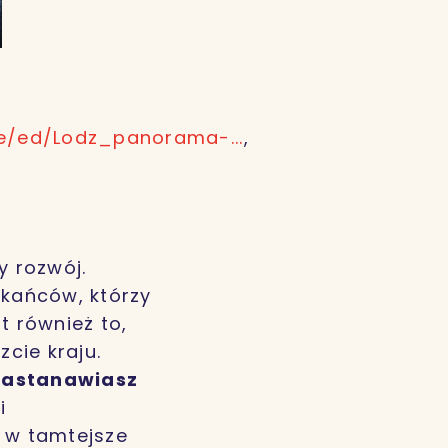
e/ed/Lodz_panorama-...
,
y rozwój.
kańców, którzy
t również to,
zcie kraju.
 zastanawiasz
i
a w tamtejsze