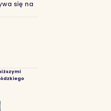
ywa się na
niższymi
łódzkiego