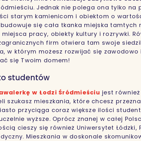
ódmieściu. Jednak nie polega ona tylko na 
ści starym kamienicom i obiektom o wartości
zbudowuje się cała tkanka miejska tamtych 
miejsca pracy, obiekty kultury i rozrywki. R
zagranicznych firm otwiera tam swoje siedzib
a, w którym możesz rozwijać się zawodowo i
tać się Twoim domem!
to studentów
awalerkę w Łodzi Śródmieściu
jest równie
li szukasz mieszkania, które chcesz przezn
asto przyciąga coraz większe ilości studen
uczelnie wyższe. Oprócz znanej w całej Polsc
cią cieszy się również Uniwersytet Łódzki, P
edyczny. Mieszkania w doskonale skomunik