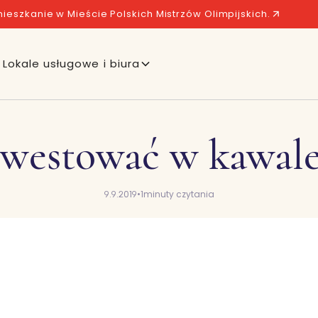
ieszkanie w Mieście Polskich Mistrzów Olimpijskich.
Lokale usługowe i biura
nwestować w kawale
9.9.2019
•
1
minuty czytania