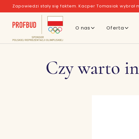
Zapowiedzi stały się faktem. Kacper Tomasiak wybrał m
O nas
Oferta
Czy warto i