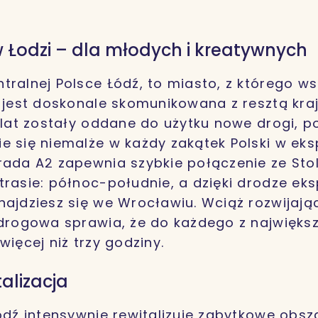
.
 Łodzi – dla młodych i kreatywnych
tralnej Polsce Łódź, to miasto, z którego ws
o jest doskonale skomunikowana z resztą kra
h lat zostały oddane do użytku nowe drogi, 
e się niemalże w każdy zakątek Polski w e
rada A2 zapewnia szybkie połączenie ze Stol
trasie: północ-południe, a dzięki drodze ek
najdziesz się we Wrocławiu. Wciąż rozwijają
 drogowa sprawia, że do każdego z najwięks
więcej niż trzy godziny.
talizacja
Łódź intensywnie rewitalizuje zabytkowe obsz