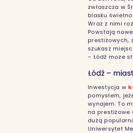
zwłaszcza w Śr
blasku świetno
Wraz z nimi ro
Powstają nowe 
prestiżowych, 
szukasz miejsc
– Łódź może s
Łódź – mias
Inwestycja w
k
pomysłem, jeże
wynajem. To mi
na prestiżowe 
dużą popularnoś
Uniwersytet M