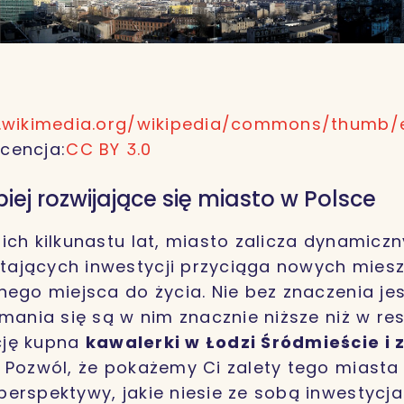
d.wikimedia.org/wikipedia/commons/thumb/
icencja:
CC BY 3.0
piej rozwijające się miasto w Polsce
ich kilkunastu lat, miasto zalicza dynamiczn
ających inwestycji przyciąga nowych miesz
nego miejsca do życia. Nie bez znaczenia jes
mania się są w nim znacznie niższe niż w res
cję kupna
kawalerki w Łodzi Śródmieście i
 Pozwól, że pokażemy Ci zalety tego miasta 
erspektywy, jakie niesie ze sobą inwestycj