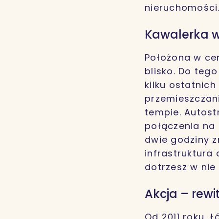
nieruchomości
Kawalerka w
Położona w cen
blisko. Do teg
kilku ostatnic
przemieszczani
tempie. Autost
połączenia na 
dwie godziny z
infrastruktura
dotrzesz w nie 
Akcja – rewi
Od 2011 roku, 