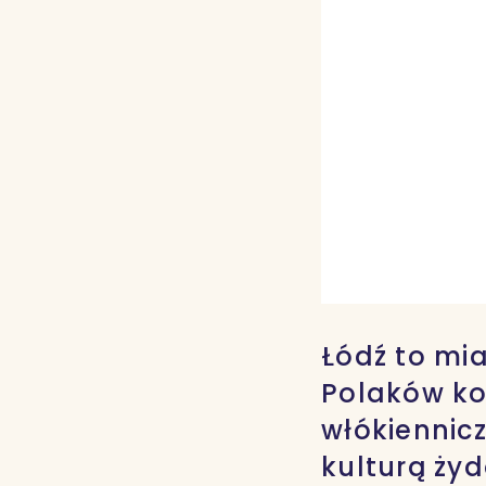
Łódź to mi
Polaków ko
włókiennicz
kulturą ży