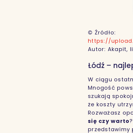
© Źródło:
https://uploa
Autor: Akapit, l
Łódź – najle
W ciągu ostatn
Mnogość powst
szukają spokoj
że koszty utrzy
Rozważasz op
się czy warto
?
przedstawimy p